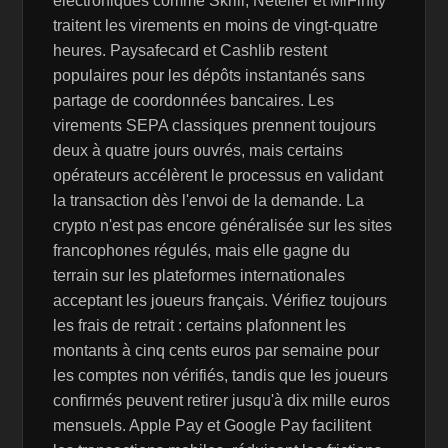
électroniques comme Skrill, Neteller et MiFinity
traitent les virements en moins de vingt-quatre
heures. Paysafecard et Cashlib restent
populaires pour les dépôts instantanés sans
partage de coordonnées bancaires. Les
virements SEPA classiques prennent toujours
deux à quatre jours ouvrés, mais certains
opérateurs accélèrent le processus en validant
la transaction dès l'envoi de la demande. La
crypto n'est pas encore généralisée sur les sites
francophones régulés, mais elle gagne du
terrain sur les plateformes internationales
acceptant les joueurs français. Vérifiez toujours
les frais de retrait : certains plafonnent les
montants à cinq cents euros par semaine pour
les comptes non vérifiés, tandis que les joueurs
confirmés peuvent retirer jusqu'à dix mille euros
mensuels. Apple Pay et Google Pay facilitent