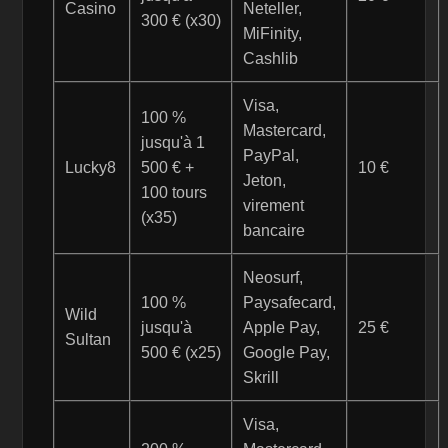
Casino
Neteller,
300 € (x30)
MiFinity,
Cashlib
Visa,
100 %
Mastercard,
jusqu'à 1
PayPal,
Lucky8
500 € +
10 €
Jeton,
100 tours
virement
(x35)
bancaire
Neosurf,
100 %
Paysafecard,
Wild
jusqu'à
Apple Pay,
25 €
Sultan
500 € (x25)
Google Pay,
Skrill
Visa,