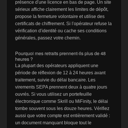
présence d'une licence en bas de page. Un site
sérieux affiche clairement les limites de dépôt,
propose la fermeture volontaire et utilise des
certificats de chiffrement. Si l'opérateur refuse la
vérification d'identité ou cache ses conditions
générales, passez votre chemin.
Pourquoi mes retraits prennent-ils plus de 48
heures ?
La plupart des opérateurs appliquent une
période de réflexion de 12 à 24 heures avant
traitement, suivie du délai bancaire. Les
virements SEPA prennent deux à quatre jours
ouvrés. Si vous utilisez un portefeuille
électronique comme Skrill ou MiFinity, le délai
tombe souvent sous les douze heures. Vérifiez
aussi que votre compte est entièrement validé :
un document manquant bloque tout le