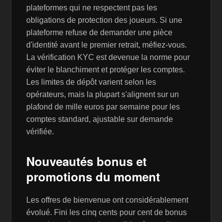
plateformes qui ne respectent pas les
obligations de protection des joueurs. Si une
plateforme refuse de demander une pièce
d'identité avant le premier retrait, méfiez-vous.
La vérification KYC est devenue la norme pour
éviter le blanchiment et protéger les comptes.
Les limites de dépôt varient selon les
opérateurs, mais la plupart s'alignent sur un
plafond de mille euros par semaine pour les
comptes standard, ajustable sur demande
vérifiée.
Nouveautés bonus et
promotions du moment
Les offres de bienvenue ont considérablement
évolué. Fini les cinq cents pour cent de bonus