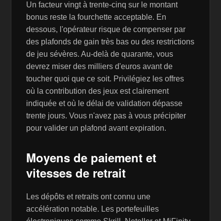
Un facteur vingt à trente-cinq sur le montant
bonus reste la fourchette acceptable. En
dessous, l'opérateur risque de compenser par
des plafonds de gain très bas ou des restrictions
de jeu sévères. Au-delà de quarante, vous
devrez miser des milliers d'euros avant de
toucher quoi que ce soit. Privilégiez les offres
où la contribution des jeux est clairement
indiquée et où le délai de validation dépasse
trente jours. Vous n'avez pas à vous précipiter
pour valider un plafond avant expiration.
Moyens de paiement et
vitesses de retrait
Les dépôts et retraits ont connu une
accélération notable. Les portefeuilles