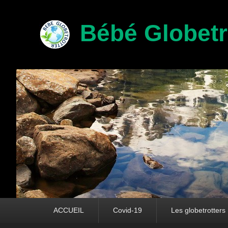
Bébé Globetr
Premier menu
ACCUEIL
Covid-19
Les globetrotters