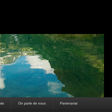
ute
On parle de nous
Partenariat