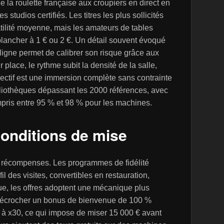
e la roulette française aux croupiers en direct en
 studios certifiés. Les titres les plus sollicités
tilité moyenne, mais les amateurs de tables
plancher à 1 € ou 2 €. Un détail souvent évoqué
 ligne permet de calibrer son risque grâce aux
place, le rythme subit la densité de la salle,
objectif est une immersion complète sans contrainte
bliothèques dépassant les 2000 références, avec
ompris entre 95 % et 98 % pour les machines.
onditions de mise
s récompenses. Les programmes de fidélité
l des visites, convertibles en restauration,
ue, les offres adoptent une mécanique plus
t décrocher un bonus de bienvenue de 100 %
 à x30, ce qui impose de miser 15 000 € avant