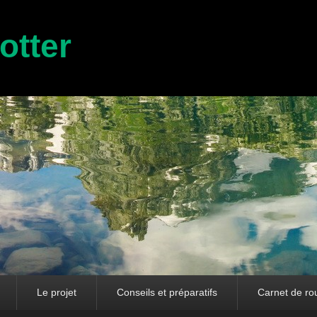
otter
Le projet
Conseils et préparatifs
Carnet de ro