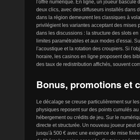
l'offre numérique. En ligne, un joueur bascule d
deux clics, avec des diffuseurs installés dans des
dans la région demeurent les classiques à vola
privilégient les variantes acceptant des mises 
dans les discussions : la structure des slots en
limites paramétrables et aux modes d'essai. Sur 
l'acoustique et la rotation des croupiers. Si l'
horaire, les casinos en ligne proposent des bi
des taux de redistribution affichés, souvent c
Bonus, promotions et c
Le décalage se creuse particulièrement sur le
physiques reposent sur des points cumulés au fi
hébergement ou crédits de jeu. Sur le numériq
directe et structurée. Un nouveau joueur peu
jusqu'à 500 € avec une exigence de mise fixée