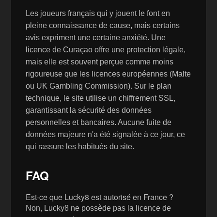
Les joueurs français qui y jouent le font en
pleine connaissance de cause, mais certains
avis expriment une certaine anxiété. Une
licence de Curaçao offre une protection légale,
mais elle est souvent perçue comme moins
rigoureuse que les licences européennes (Malte
ou UK Gambling Commission). Sur le plan
technique, le site utilise un chiffrement SSL,
garantissant la sécurité des données
personnelles et bancaires. Aucune fuite de
données majeure n'a été signalée à ce jour, ce
qui rassure les habitués du site.
FAQ
Est-ce que Lucky8 est autorisé en France ?
Non, Lucky8 ne possède pas la licence de