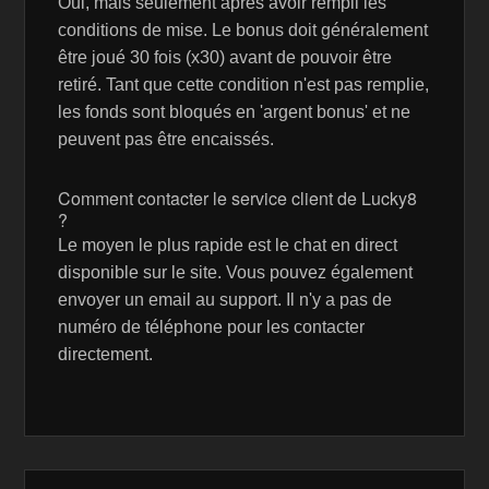
Oui, mais seulement après avoir rempli les
conditions de mise. Le bonus doit généralement
être joué 30 fois (x30) avant de pouvoir être
retiré. Tant que cette condition n'est pas remplie,
les fonds sont bloqués en 'argent bonus' et ne
peuvent pas être encaissés.
Comment contacter le service client de Lucky8
?
Le moyen le plus rapide est le chat en direct
disponible sur le site. Vous pouvez également
envoyer un email au support. Il n'y a pas de
numéro de téléphone pour les contacter
directement.