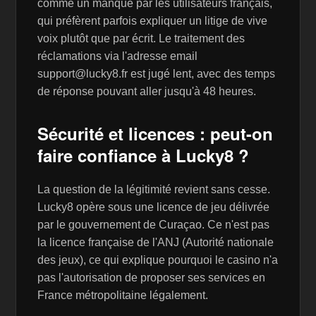
comme un manque par les utilisateurs français,
qui préfèrent parfois expliquer un litige de vive
voix plutôt que par écrit. Le traitement des
réclamations via l'adresse email
support@lucky8.fr est jugé lent, avec des temps
de réponse pouvant aller jusqu'à 48 heures.
Sécurité et licences : peut-on
faire confiance à Lucky8 ?
La question de la légitimité revient sans cesse.
Lucky8 opère sous une licence de jeu délivrée
par le gouvernement de Curaçao. Ce n'est pas
la licence française de l'ANJ (Autorité nationale
des jeux), ce qui explique pourquoi le casino n'a
pas l'autorisation de proposer ses services en
France métropolitaine légalement.