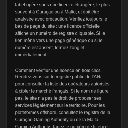
label opère sous une licence étrangère, le plus
souvent à Curaçao ou à Malte, et doit être
analysée avec précaution. Vérifiez toujours le
bas de page du site : une licence officielle
affiche un numéro de registre cliquable. Si le
lien mène vers une page générique ou si le
numéro est absent, fermez l'onglet
immédiatement.
Comment vérifier une licence en trois clics
Rendez-vous sur le registre public de l'ANJ
pour consulter la liste des opérateurs autorisés
à cibler le marché français. Si le nom ne figure
pas, le site n'a pas le droit de proposer ses
services légalement sur le territoire. Pour les
plateformes offshore, consultez le registre de la
Curaçao Gaming Authority ou de la Malta
Gaming Authority. Tapez le numéro de licence