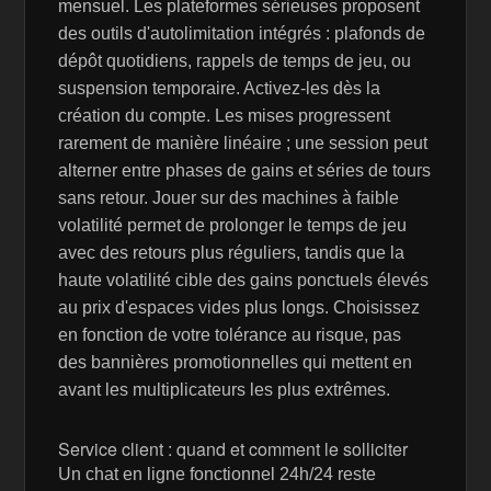
mensuel. Les plateformes sérieuses proposent
des outils d'autolimitation intégrés : plafonds de
dépôt quotidiens, rappels de temps de jeu, ou
suspension temporaire. Activez-les dès la
création du compte. Les mises progressent
rarement de manière linéaire ; une session peut
alterner entre phases de gains et séries de tours
sans retour. Jouer sur des machines à faible
volatilité permet de prolonger le temps de jeu
avec des retours plus réguliers, tandis que la
haute volatilité cible des gains ponctuels élevés
au prix d'espaces vides plus longs. Choisissez
en fonction de votre tolérance au risque, pas
des bannières promotionnelles qui mettent en
avant les multiplicateurs les plus extrêmes.
Service client : quand et comment le solliciter
Un chat en ligne fonctionnel 24h/24 reste