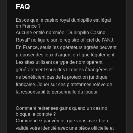
FAQ
Est-ce que le casino royal dunlopillo est légal
en France ?
Aucune entité nommée "Dunlopillo Casino
Royal" ne figure sur le registre officiel de l'ANJ.
En France, seuls les opérateurs agréés peuvent
proposer des jeux d'argent en ligne légalement.
Les sites utilisant ce type de nom opèrent
généralement sous des licences étrangères et
ne bénéficient pas de la protection juridique
française. Jouer sur ces plateformes relève de
la responsabilité personnelle du joueur.
Comment retirer ses gains quand un casino
bloque le compte ?
Commencez par vérifier que vous avez bien
validé votre identité avec une pièce officielle et