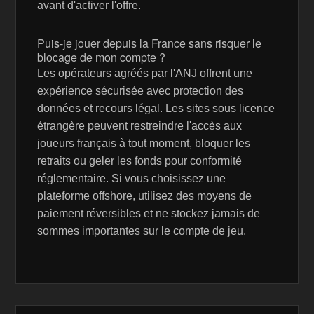
avant d'activer l'offre.
Puis-je jouer depuis la France sans risquer le
blocage de mon compte ?
Les opérateurs agréés par l'ANJ offrent une
expérience sécurisée avec protection des
données et recours légal. Les sites sous licence
étrangère peuvent restreindre l'accès aux
joueurs français à tout moment, bloquer les
retraits ou geler les fonds pour conformité
réglementaire. Si vous choisissez une
plateforme offshore, utilisez des moyens de
paiement réversibles et ne stockez jamais de
sommes importantes sur le compte de jeu.