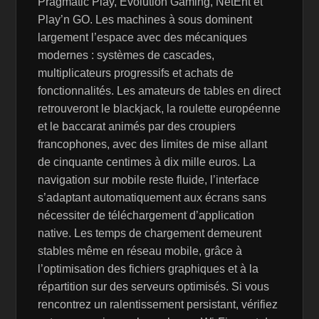
Pragmatic Play, Evolution Gaming, NetEnt et
Play’n GO. Les machines à sous dominent
largement l’espace avec des mécaniques
modernes : systèmes de cascades,
multiplicateurs progressifs et achats de
fonctionnalités. Les amateurs de tables en direct
retrouveront le blackjack, la roulette européenne
et le baccarat animés par des croupiers
francophones, avec des limites de mise allant
de cinquante centimes à dix mille euros. La
navigation sur mobile reste fluide, l’interface
s’adaptant automatiquement aux écrans sans
nécessiter de téléchargement d’application
native. Les temps de chargement demeurent
stables même en réseau mobile, grâce à
l’optimisation des fichiers graphiques et à la
répartition sur des serveurs optimisés. Si vous
rencontrez un ralentissement persistant, vérifiez