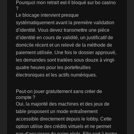
Pourquoi mon retrait est-il bloqué sur bo casino
?
Le blocage intervient presque
systématiquement avant la première validation
d’identité. Vous devez transmettre une pièce
d’identité en cours de validité, un justificatif de
domicile récent et un relevé de la méthode de
paiement utilisée. Une fois le dossier approuvé,
les demandes sont traitées sous douze à vingt-
quatre heures pour les portefeuilles
électroniques et les actifs numériques.
Peut-on jouer gratuitement sans créer de
compte ?
Oui, la majorité des machines et des jeux de
table proposent un mode entraînement
accessible directement depuis le lobby. Cette
option utilise des crédits virtuels et ne permet
pas d’encaisser de gains réels. Elle sert à tester