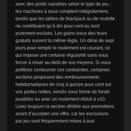
avec des poids variables selon le type de jeu :
les machines à sous comptent intégralement,
tandis que les tables de blackjack ou de roulette
ne contribuent qu’à dix pour cent ou sont
purement exclues. Les gains issus des tours
gratuits suivent la même règle. Un délai de sept
jours pour remplir le roulement est courant, ce
qui impose une certaine régularité sans vous
forcer à miser au-delà de vos moyens. Si vous
préférez contourner ces contraintes, certaines
sections proposent des remboursements
hebdomadaires de cinq à quinze pour cent sur
vos pertes nettes, versés sous forme de fonds
jouables ou avec un roulement réduit à x10.
Lisez toujours la section dédiée aux promotions
avant d’accepter une offre, car les exclusions
par jeu sont fréquemment mises à jour.