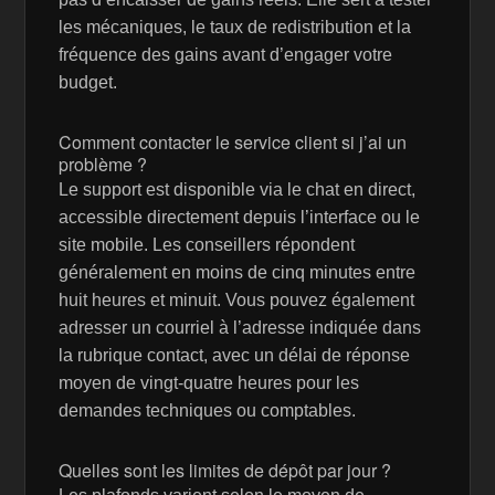
les mécaniques, le taux de redistribution et la
fréquence des gains avant d’engager votre
budget.
Comment contacter le service client si j’ai un
problème ?
Le support est disponible via le chat en direct,
accessible directement depuis l’interface ou le
site mobile. Les conseillers répondent
généralement en moins de cinq minutes entre
huit heures et minuit. Vous pouvez également
adresser un courriel à l’adresse indiquée dans
la rubrique contact, avec un délai de réponse
moyen de vingt-quatre heures pour les
demandes techniques ou comptables.
Quelles sont les limites de dépôt par jour ?