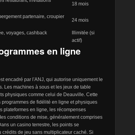
tés restaurant, invitations
18 mois
ergement partenaire, croupier
24 mois
ée, voyages, cashback
Illimitée (si
actif)
rogrammes en ligne
est encadré par l'ANJ, qui autorise uniquement le
es. Les machines à sous et les jeux de table
nts physiques comme celui de Deauville. Cette
 programmes de fidélité en ligne et physiques
es plateformes en ligne, les récompenses
des conditions de mise, généralement comprises
Dans un casino terrestre, les points se
 crédits de jeu sans multiplicateur caché. Si