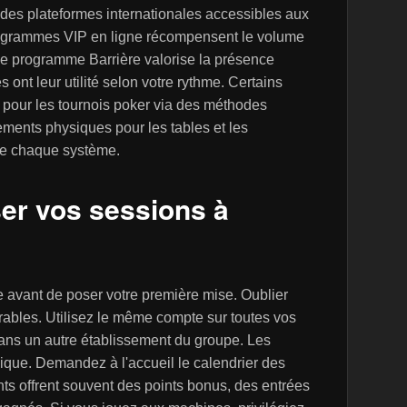
 des plateformes internationales accessibles aux
rogrammes VIP en ligne récompensent le volume
le programme Barrière valorise la présence
 ont leur utilité selon votre rythme. Certains
 pour les tournois poker via des méthodes
ments physiques pour les tables et les
de chaque système.
ser vos sessions à
 avant de poser votre première mise. Oublier
érables. Utilisez le même compte sur toutes vos
dans un autre établissement du groupe. Les
hique. Demandez à l'accueil le calendrier des
ts offrent souvent des points bonus, des entrées