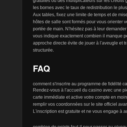
gratuites ou des multiplicateurs sur les crédit
les bornes avec le taux de redistribution le plus
Aux tables, fixez une limite de temps et de mise
hôtes de salle sont formés pour vous orienter v
portée de main. N'hésitez pas à leur demander 
vous indique exactement combien il manque po
approche directe évite de jouer à l'aveugle e
structurée.
FAQ
comment s'inscrire au programme de fidélité ca
Rendez-vous à l'accueil du casino avec une piè
carte immédiate et active votre compte en moi
remplir vos coordonnées sur le site officiel av
L'inscription est gratuite et ne vous engage à 
combien de points faut-il pour passer au niveau