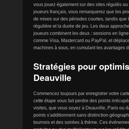
vous jouez également sur des sites régulés ou
joueurs français, vous remarquerez que les p
de mises sur des périodes courtes, tandis que 
régulière et la durée de jeu. Les deux approches
joueurs combinent les deux : sessions en ligne
comme Visa, Mastercard ou PayPal, et déplace
machines à sous, en cumulant les avantages 
Stratégies pour optimi
Deauville
Commencez toujours par enregistrer votre carte
cette étape vous fait perdre des points irrécup
visites, que vous soyez à Deauville, Paris ou 
points s'additionnent sans distinction géograp
tournois et des soirées à thème. Ces événemen