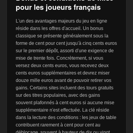
pour les joueurs français
L'un des avantages majeurs du jeu en ligne
réside dans les offres d'accueil. Un bonus
classique se présente généralement sous la
forme de cent pour cent jusqu'à cinq cents euros
sur le premier dépôt, assorti d'une exigence de
mise de trente fois. Concrètement, si vous
versez deux cents euros, vous recevez deux
cents euros supplémentaires et devrez miser
douze mille euros avant de pouvoir retirer vos
gains. Certains sites incluent des tours gratuits
sur des titres populaires, avec des gains
souvent plafonnés à cent euros si aucune mise
supplémentaire n'est effectuée. La clé réside
dans la lecture des conditions : les jeux de table
contribuent rarement à cent pour cent au
déblocage, souvent à hauteur de dix ou vingt