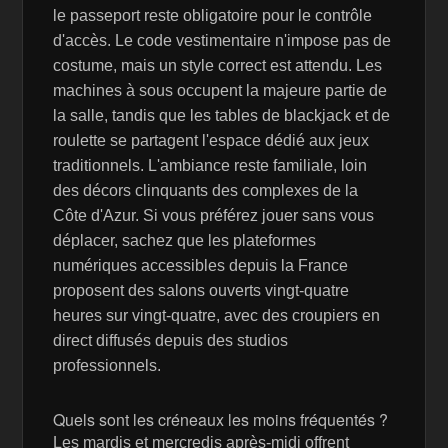
le passeport reste obligatoire pour le contrôle
d'accès. Le code vestimentaire n'impose pas de
costume, mais un style correct est attendu. Les
machines à sous occupent la majeure partie de
la salle, tandis que les tables de blackjack et de
roulette se partagent l'espace dédié aux jeux
traditionnels. L'ambiance reste familiale, loin
des décors clinquants des complexes de la
Côte d'Azur. Si vous préférez jouer sans vous
déplacer, sachez que les plateformes
numériques accessibles depuis la France
proposent des salons ouverts vingt-quatre
heures sur vingt-quatre, avec des croupiers en
direct diffusés depuis des studios
professionnels.
Quels sont les créneaux les moins fréquentés ?
Les mardis et mercredis après-midi offrent