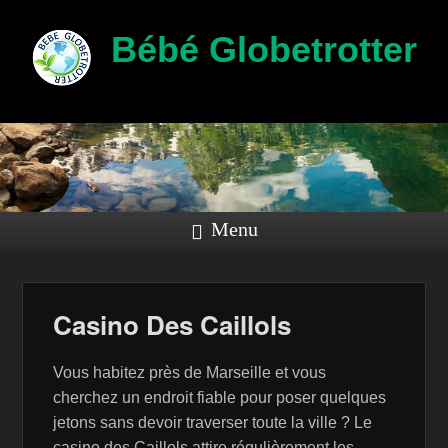
Bébé Globetrotter
Menu
Casino Des Caillols
Vous habitez près de Marseille et vous
cherchez un endroit fiable pour poser quelques
jetons sans devoir traverser toute la ville ? Le
casino des Caillols attire régulièrement les