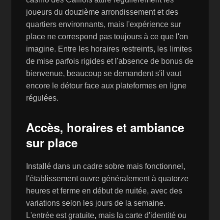
joueurs du douzième arrondissement et des
quartiers environnants, mais l'expérience sur
place ne correspond pas toujours à ce que l'on
imagine. Entre les horaires restreints, les limites
de mise parfois rigides et l'absence de bonus de
bienvenue, beaucoup se demandent s'il vaut
encore le détour face aux plateformes en ligne
régulées.
Accès, horaires et ambiance
sur place
Installé dans un cadre sobre mais fonctionnel,
l'établissement ouvre généralement à quatorze
heures et ferme en début de nuitée, avec des
variations selon les jours de la semaine.
L'entrée est gratuite, mais la carte d'identité ou