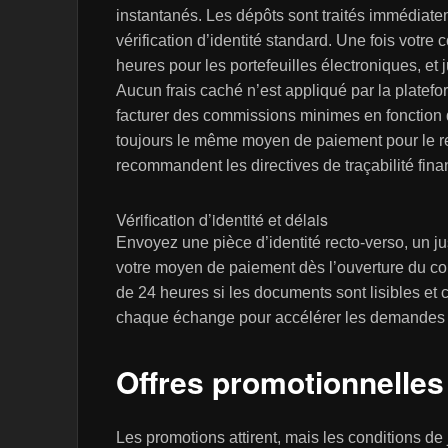
instantanés. Les dépôts sont traités immédiatem
vérification d’identité standard. Une fois votre 
heures pour les portefeuilles électroniques, et
Aucun frais caché n’est appliqué par la platef
facturer des commissions minimes en fonction d
toujours le même moyen de paiement pour le ret
recommandent les directives de traçabilité fina
Vérification d’identité et délais
Envoyez une pièce d’identité recto-verso, un jus
votre moyen de paiement dès l’ouverture du c
de 24 heures si les documents sont lisibles e
chaque échange pour accélérer les demandes 
Offres promotionnelles
Les promotions attirent, mais les conditions de 