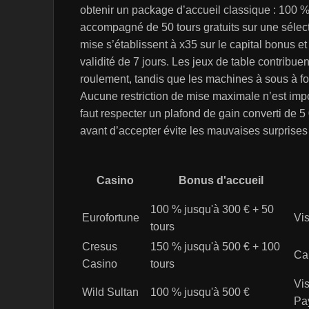
obtenir un package d’accueil classique : 100 %
accompagné de 50 tours gratuits sur une sélec
mise s’établissent à x35 sur le capital bonus et
validité de 7 jours. Les jeux de table contribue
roulement, tandis que les machines à sous à fo
Aucune restriction de mise maximale n’est imp
faut respecter un plafond de gain converti de 5
avant d’accepter évite les mauvaises surprises l
Casino
Bonus d'accueil
100 % jusqu'à 300 € + 50
Eurofortune
Vis
tours
Cresus
150 % jusqu'à 500 € + 100
Car
Casino
tours
Vis
Wild Sultan
100 % jusqu'à 500 €
Pa