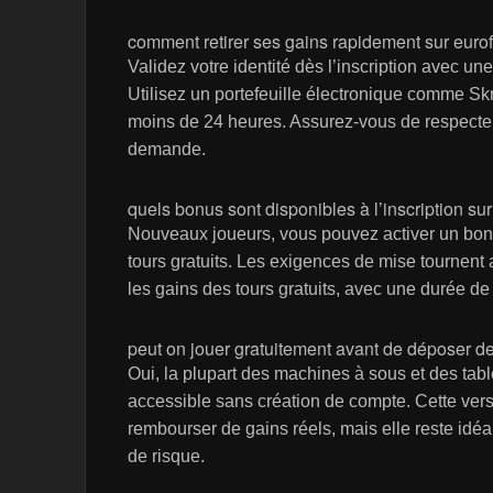
comment retirer ses gains rapidement sur euro
Validez votre identité dès l’inscription avec une 
Utilisez un portefeuille électronique comme Skr
moins de 24 heures. Assurez-vous de respecter
demande.
quels bonus sont disponibles à l’inscription sur
Nouveaux joueurs, vous pouvez activer un bo
tours gratuits. Les exigences de mise tournent 
les gains des tours gratuits, avec une durée de 
peut on jouer gratuitement avant de déposer de
Oui, la plupart des machines à sous et des tab
accessible sans création de compte. Cette versio
rembourser de gains réels, mais elle reste idéa
de risque.