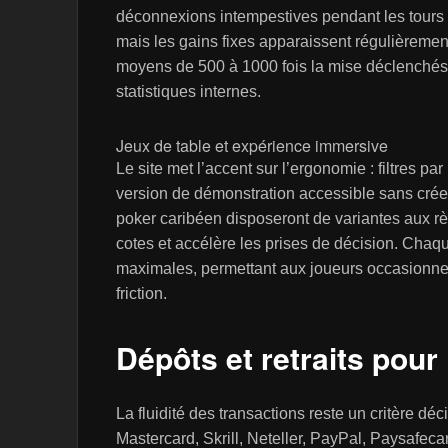
déconnexions intempestives pendant les tours cr
mais les gains fixes apparaissent régulièrement
moyens de 500 à 1000 fois la mise déclenchés t
statistiques internes.
Jeux de table et expérience immersive
Le site met l’accent sur l’ergonomie : filtres par
version de démonstration accessible sans cré
poker caribéen disposeront de variantes aux règ
cotes et accélère les prises de décision. Chaqu
maximales, permettant aux joueurs occasionne
friction.
Dépôts et retraits pour
La fluidité des transactions reste un critère dé
Mastercard, Skrill, Neteller, PayPal, Paysafeca