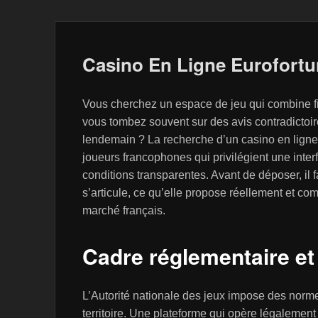
Casino En Ligne Eurofort
Vous cherchez un espace de jeu qui combine fia
vous tombez souvent sur des avis contradictoir
lendemain ? La recherche d’un casino en ligne 
joueurs francophones qui privilégient une interfa
conditions transparentes. Avant de déposer, il
s’articule, ce qu’elle propose réellement et c
marché français.
Cadre réglementaire et
L’Autorité nationale des jeux impose des normes 
territoire. Une plateforme qui opère légalement 