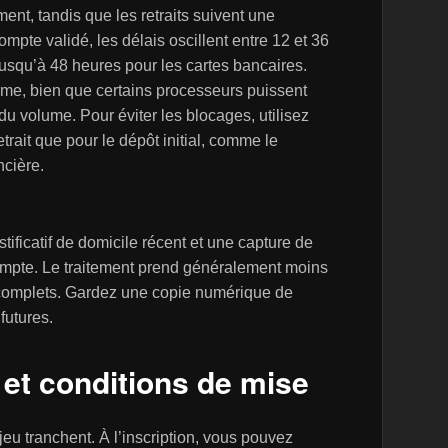
ent, tandis que les retraits suivent une
compte validé, les délais oscillent entre 12 et 36
 jusqu’à 48 heures pour les cartes bancaires.
orme, bien que certains processeurs puissent
u volume. Pour éviter les blocages, utilisez
rait que pour le dépôt initial, comme le
ncière.
tificatif de domicile récent et une capture de
ompte. Le traitement prend généralement moins
t complets. Gardez une copie numérique de
futures.
 et conditions de mise
jeu tranchent. À l’inscription, vous pouvez