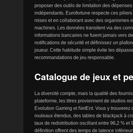
proposer des outils de limitation des dépenses
indépendants. Eurofortune respecte ces piliers
mises et en collaborant avec des organismes ext
machines. Les données transitent via des conne
informations bancaires ne fuient jamais vers de
notifications de sécurité et définissez un pla
joueur. Cette habitude simple évite les dépass
recommandations de jeu responsable.
Catalogue de jeux et p
La diversité compte, mais la qualité des fourni
plateforme, les titres proviennent de studios
Evolution Gaming et NetEnt. Vous y trouvere
rouleaux étendus, des tables de blackjack à cr
taux de redistribution oscillant entre 96,2 % et
définition offrent des temps de latence inférieu