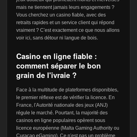
mais ne tiennent jamais leurs engagements ?
Vous cherchez un casino fiable, avec des
retraits rapides et un service client qui répond
vraiment ? C'est exactement ce que nous allons
voir ici, sans détour ni langue de bois.
Casino en ligne fiable :
comment séparer le bon
grain de l'ivraie ?
Face à la multitude de plateformes disponibles,
le premier réflexe est de vérifier la licence. En
France, l'Autorité nationale des jeux (ANJ)
régule le marché. Pourtant, la majorité des
casinos en ligne populaires opèrent sous
licence européenne (Malta Gaming Authority ou
Curacao eGaming). Ce n'est pas un problème