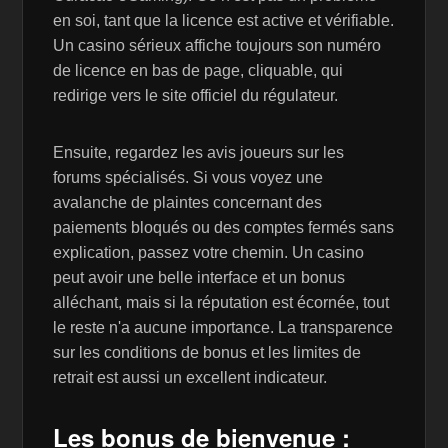
en soi, tant que la licence est active et vérifiable.
Un casino sérieux affiche toujours son numéro
de licence en bas de page, cliquable, qui
redirige vers le site officiel du régulateur.
Ensuite, regardez les avis joueurs sur les
forums spécialisés. Si vous voyez une
avalanche de plaintes concernant des
paiements bloqués ou des comptes fermés sans
explication, passez votre chemin. Un casino
peut avoir une belle interface et un bonus
alléchant, mais si la réputation est écornée, tout
le reste n'a aucune importance. La transparence
sur les conditions de bonus et les limites de
retrait est aussi un excellent indicateur.
Les bonus de bienvenue :