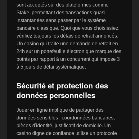
sont acceptés sur des plateformes comme
Stake, permettant des transactions quasi
instantanées sans passer par le système
bancaire classique. Quoi que vous choisissiez,
vérifiez toujours les délais de retrait annoncés.
Un casino qui traite une demande de retrait en
24h sur un portefeuille électronique marque des
points par rapport à un concurrent qui impose 3
à 5 jours de délai systématique.
Sécurité et protection des
données personnelles
Jouer en ligne implique de partager des
données sensibles : coordonnées bancaires,
pièces d'identité, justificatif de domicile. Un
casino digne de confiance utilise un protocole