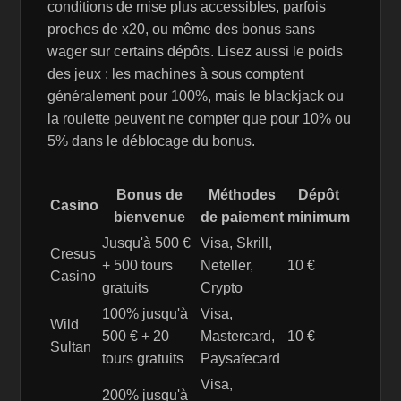
conditions de mise plus accessibles, parfois
proches de x20, ou même des bonus sans
wager sur certains dépôts. Lisez aussi le poids
des jeux : les machines à sous comptent
généralement pour 100%, mais le blackjack ou
la roulette peuvent ne compter que pour 10% ou
5% dans le déblocage du bonus.
Bonus de
Méthodes
Dépôt
Casino
bienvenue
de paiement
minimum
Jusqu'à 500 €
Visa, Skrill,
Cresus
+ 500 tours
Neteller,
10 €
Casino
gratuits
Crypto
100% jusqu'à
Visa,
Wild
500 € + 20
Mastercard,
10 €
Sultan
tours gratuits
Paysafecard
Visa,
200% jusqu'à