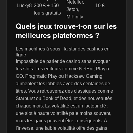
Neteller,
Lucky8
200 € + 150
10 €
Jeton,
tours gratuits
MiFinity
Quels jeux trouve-t-on sur les
meilleures plateformes ?
Les machines à sous : la star des casinos en
ligne
Impossible de parler de casino sans évoquer
les slots. Les éditeurs comme NetEnt, Play'n
GO, Pragmatic Play ou Hacksaw Gaming
alimentent les lobbies avec des centaines de
titres. Vous retrouverez des classiques comme
Starburst ou Book of Dead, et des nouveautés
chaque mois. La volatilité est un facteur clé :
une slot à haute volatilité paie moins souvent,
mais les gains peuvent être conséquents. À
l'inverse, une faible volatilité offre des gains