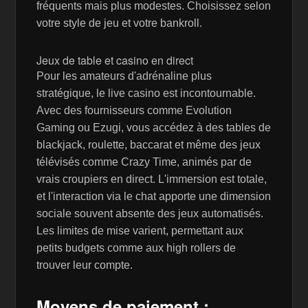
fréquents mais plus modestes. Choisissez selon
votre style de jeu et votre bankroll.
Jeux de table et casino en direct
Pour les amateurs d'adrénaline plus
stratégique, le live casino est incontournable.
Avec des fournisseurs comme Evolution
Gaming ou Ezugi, vous accédez à des tables de
blackjack, roulette, baccarat et même des jeux
télévisés comme Crazy Time, animés par de
vrais croupiers en direct. L'immersion est totale,
et l'interaction via le chat apporte une dimension
sociale souvent absente des jeux automatisés.
Les limites de mise varient, permettant aux
petits budgets comme aux high rollers de
trouver leur compte.
Moyens de paiement :