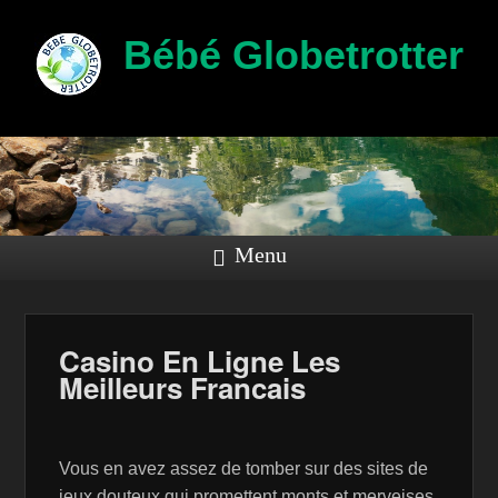
Bébé Globetrotter
Menu
Casino En Ligne Les
Meilleurs Francais
Vous en avez assez de tomber sur des sites de
jeux douteux qui promettent monts et merveises