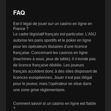
FAQ
Est-il légal de jouer sur un casino en ligne en
France ?
Le cadre législatif français est particulier. L'ANJ
autorise les paris sportifs et le poker en ligne
pour les opérateurs titulaires d'une licence
française. Concernant les casinos en ligne
(machines à sous, jeux de table), il n'existe pas
de licence française dédiée. Les joueurs
français accèdent donc à des sites disposant de
licences européennes. Jouer n'est pas illégal
pour le joueur, mais l'opérateur se situe dans
une zone grise réglementaire.
Comment savoir si un casino en ligne est fiable
?