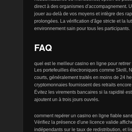
direct à des organismes d'accompagnement. Un 
jouer au-delà de vos moyens et intègre des ra
prolongées. La vérification d'âge stricte et la l
environnement sain pour tous les participants.
FAQ
quel est le meilleur casino en ligne pour retirer 
Les portefeuilles électroniques comme Skrill, Ne
courts, généralement traités en moins de 24 heu
cryptomonnaies fournissent des retraits encor
Évitez les virements bancaires si la rapidité est
ajoutent un à trois jours ouvrés.
comment repérer un casino en ligne fiable san
Vérifiez la présence d'une licence valide affic
indépendants sur le taux de redistribution, et 