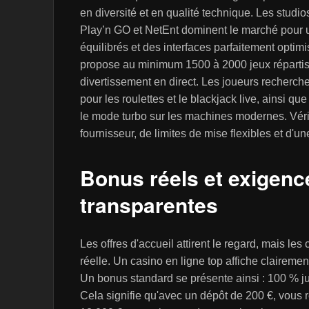
en diversité et en qualité technique. Les stud
Play’n GO et NetEnt dominent le marché pour u
équilibrés et des interfaces parfaitement opti
propose au minimum 1500 à 2000 jeux répartis e
divertissement en direct. Les joueurs recherc
pour les roulettes et le blackjack live, ainsi q
le mode turbo sur les machines modernes. Vérifi
fournisseur, de limites de mise flexibles et d'u
Bonus réels et exigenc
transparentes
Les offres d'accueil attirent le regard, mais les 
réelle. Un casino en ligne top affiche clairemen
Un bonus standard se présente ainsi : 100 % ju
Cela signifie qu'avec un dépôt de 200 €, vous