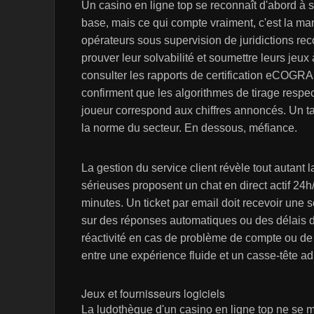
Un casino en ligne top se reconnaît d'abord à s
base, mais ce qui compte vraiment, c'est la man
opérateurs sous supervision de juridictions 
prouver leur solvabilité et soumettre leurs jeu
consulter les rapports de certification eCOGR
confirment que les algorithmes de tirage respec
joueur correspond aux chiffres annoncés. Un 
la norme du secteur. En dessous, méfiance.
La gestion du service client révèle tout autant 
sérieuses proposent un chat en direct actif 24h
minutes. Un ticket par email doit recevoir une 
sur des réponses automatiques ou des délais d
réactivité en cas de problème de compte ou de bl
entre une expérience fluide et un casse-tête adm
Jeux et fournisseurs logiciels
La ludothèque d'un casino en ligne top ne se 