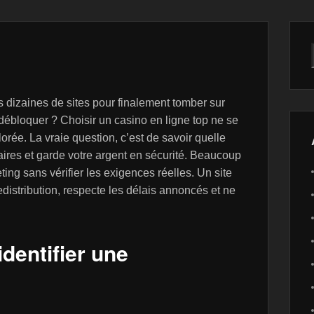
dizaines de sites pour finalement tomber sur
débloquer ? Choisir un casino en ligne top ne se
orée. La vraie question, c’est de savoir quelle
aires et garde votre argent en sécurité. Beaucoup
ting sans vérifier les exigences réelles. Un site
edistribution, respecte les délais annoncés et ne
identifier une