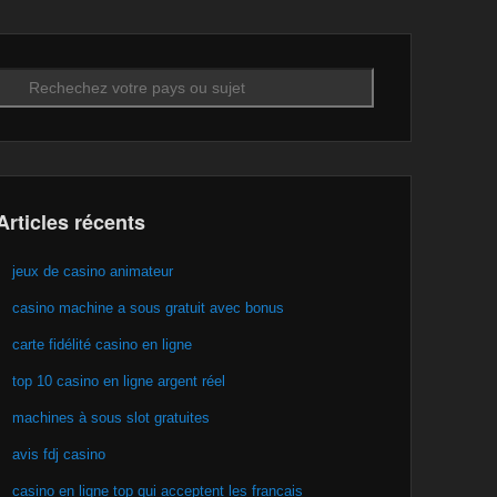
Recherche
Articles récents
jeux de casino animateur
casino machine a sous gratuit avec bonus
carte fidélité casino en ligne
top 10 casino en ligne argent réel
machines à sous slot gratuites
avis fdj casino
casino en ligne top qui acceptent les francais