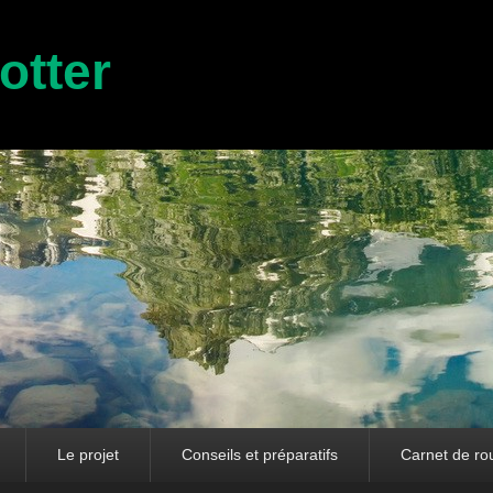
otter
Le projet
Conseils et préparatifs
Carnet de ro