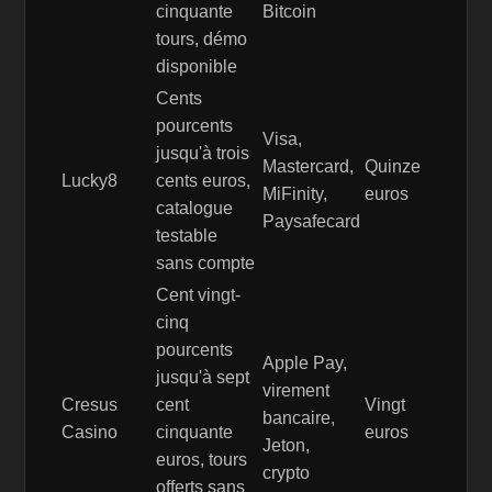
cinquante
Bitcoin
tours, démo
disponible
Cents
pourcents
Visa,
jusqu'à trois
Mastercard,
Quinze
Lucky8
cents euros,
MiFinity,
euros
catalogue
Paysafecard
testable
sans compte
Cent vingt-
cinq
pourcents
Apple Pay,
jusqu'à sept
virement
Cresus
cent
Vingt
bancaire,
Casino
cinquante
euros
Jeton,
euros, tours
crypto
offerts sans