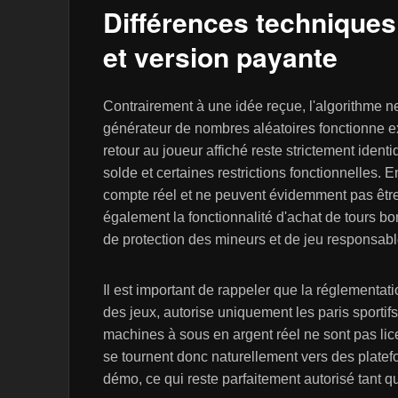
Différences techniques 
et version payante
Contrairement à une idée reçue, l'algorithme 
générateur de nombres aléatoires fonctionne 
retour au joueur affiché reste strictement ident
solde et certaines restrictions fonctionnelles. 
compte réel et ne peuvent évidemment pas être 
également la fonctionnalité d'achat de tours b
de protection des mineurs et de jeu responsabl
Il est important de rappeler que la réglementati
des jeux, autorise uniquement les paris sportifs
machines à sous en argent réel ne sont pas lice
se tournent donc naturellement vers des platef
démo, ce qui reste parfaitement autorisé tant q