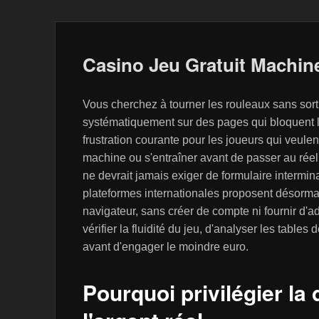
Casino Jeu Gratuit Machin
Vous cherchez à tourner les rouleaux sans sort
systématiquement sur des pages qui bloquent l
frustration courante pour les joueurs qui veule
machine ou s'entraîner avant de passer au réel
ne devrait jamais exiger de formulaire intermina
plateformes internationales proposent désorma
navigateur, sans créer de compte ni fournir d'
vérifier la fluidité du jeu, d'analyser les tables
avant d'engager le moindre euro.
Pourquoi privilégier la