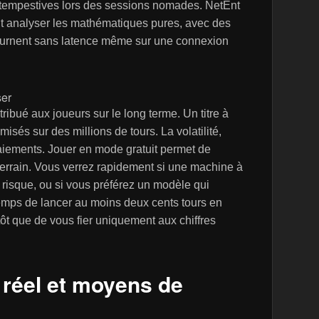
intempestives lors des sessions nomades. NetEnt
nt analyser les mathématiques pures, avec des
tournent sans latence même sur une connexion
ser
ibué aux joueurs sur le long terme. Un titre à
sés sur des millions de tours. La volatilité,
paiements. Jouer en mode gratuit permet de
 terrain. Vous verrez rapidement si une machine à
u risque, ou si vous préférez un modèle qui
emps de lancer au moins deux cents tours en
t que de vous fier uniquement aux chiffres
t réel et moyens de