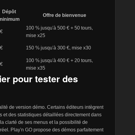
Dépôt
Offre de bienvenue
minimum
100 % jusqu'à 500 € + 50 tours,
 €
mise x25
 €
150 % jusqu'à 300 €, mise x30
100 % jusqu'à 400 € + 20 tours,
 €
mise x35
ier pour tester des
ité de version démo. Certains éditeurs intègrent
és et des statistiques détaillées directement dans
la clarté de ses menus et la possibilité de
ps réel. Play'n GO propose des démos parfaitement