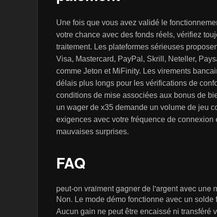
Une fois que vous avez validé le fonctionneme
votre chance avec des fonds réels, vérifiez toujo
traitement. Les plateformes sérieuses propose
Visa, Mastercard, PayPal, Skrill, Neteller, Pay
comme Jeton et MiFinity. Les virements bancair
délais plus longs pour les vérifications de con
conditions de mise associées aux bonus de bi
un wager de x35 demande un volume de jeu con
exigences avec votre fréquence de connexion e
mauvaises surprises.
FAQ
peut-on vraiment gagner de l'argent avec une 
Non. Le mode démo fonctionne avec un solde fic
Aucun gain ne peut être encaissé ni transféré 