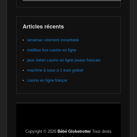
Articles récents
winamax virement instantané
meilleur live casino en ligne
jeux neten casino en ligne joueur francais
machine à sous à 1 euro gratuit
casino en ligne françai
Copyright © 2026
Bébé Globetrotter
Tous droits