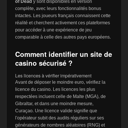
of Dead
y sont disponibles en version
complète, avec leurs fonctionnalités bonus
intactes. Les joueurs français connaissent cette
réalité et cherchent activement ces plateformes
pour accéder à une expérience de jeu
comparable à celle des autres pays européens.
Comment identifier un site de
casino sécurisé ?
Les licences à vérifier impérativement
Avant de déposer le moindre euro, vérifiez la
licence du casino. Les licences les plus
respectées incluent celle de Malte (MGA), de
Gibraltar, et dans une moindre mesure,
Curaçao. Une licence valide signifie que
l'opérateur subit des audits réguliers sur ses
générateurs de nombres aléatoires (RNG) et