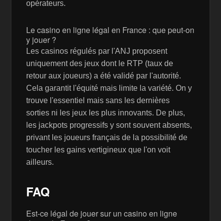
opérateurs.
Le casino en ligne légal en France : que peut-on
y jouer ?
Les casinos régulés par l'ANJ proposent
uniquement des jeux dont le RTP (taux de
retour aux joueurs) a été validé par l'autorité.
Cela garantit l'équité mais limite la variété. On y
trouve l'essentiel mais sans les dernières
sorties ni les jeux les plus innovants. De plus,
les jackpots progressifs y sont souvent absents,
privant les joueurs français de la possibilité de
toucher les gains vertigineux que l'on voit
ailleurs.
FAQ
Est-ce légal de jouer sur un casino en ligne