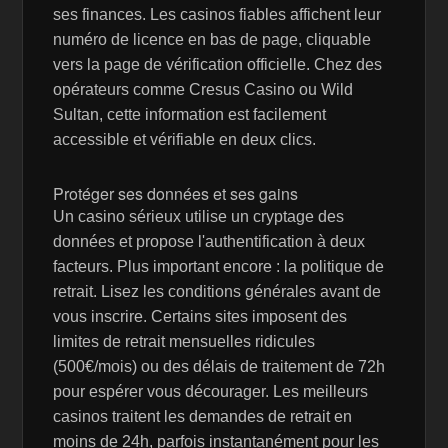
ses finances. Les casinos fiables affichent leur
numéro de licence en bas de page, cliquable
vers la page de vérification officielle. Chez des
opérateurs comme Cresus Casino ou Wild
Sultan, cette information est facilement
accessible et vérifiable en deux clics.
Protéger ses données et ses gains
Un casino sérieux utilise un cryptage des
données et propose l'authentification à deux
facteurs. Plus important encore : la politique de
retrait. Lisez les conditions générales avant de
vous inscrire. Certains sites imposent des
limites de retrait mensuelles ridicules
(500€/mois) ou des délais de traitement de 72h
pour espérer vous décourager. Les meilleurs
casinos traitent les demandes de retrait en
moins de 24h, parfois instantanément pour les