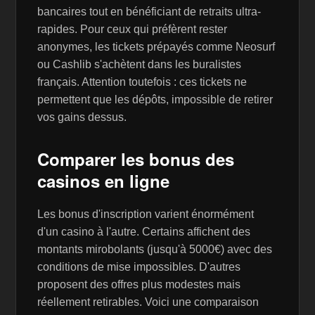
bancaires tout en bénéficiant de retraits ultra-
rapides. Pour ceux qui préfèrent rester
anonymes, les tickets prépayés comme Neosurf
ou Cashlib s'achètent dans les buralistes
français. Attention toutefois : ces tickets ne
permettent que les dépôts, impossible de retirer
vos gains dessus.
Comparer les bonus des
casinos en ligne
Les bonus d'inscription varient énormément
d'un casino à l'autre. Certains affichent des
montants mirobolants (jusqu'à 5000€) avec des
conditions de mise impossibles. D'autres
proposent des offres plus modestes mais
réellement retirables. Voici une comparaison