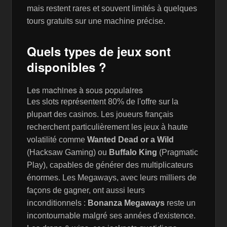
mais restent rares et souvent limités à quelques
tours gratuits sur une machine précise.
Quels types de jeux sont
disponibles ?
Les machines à sous populaires
Les slots représentent 80% de l'offre sur la
plupart des casinos. Les joueurs français
recherchent particulièrement les jeux à haute
volatilité comme
Wanted Dead or a Wild
(Hacksaw Gaming) ou
Buffalo King
(Pragmatic
Play), capables de générer des multiplicateurs
énormes. Les Megaways, avec leurs milliers de
façons de gagner, ont aussi leurs
inconditionnels :
Bonanza Megaways
reste un
incontournable malgré ses années d'existence.