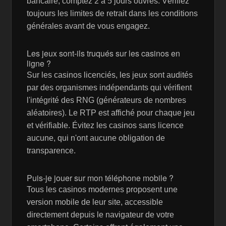
bancaire, comptez 2 à 5 jours ouvrés. Vérifiez
toujours les limites de retrait dans les conditions
générales avant de vous engagez.
Les jeux sont-ils truqués sur les casinos en
ligne ?
Sur les casinos licenciés, les jeux sont audités
par des organismes indépendants qui vérifient
l'intégrité des RNG (générateurs de nombres
aléatoires). Le RTP est affiché pour chaque jeu
et vérifiable. Évitez les casinos sans licence
aucune, qui n'ont aucune obligation de
transparence.
Puis-je jouer sur mon téléphone mobile ?
Tous les casinos modernes proposent une
version mobile de leur site, accessible
directement depuis le navigateur de votre