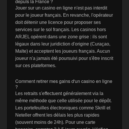
depuis la France ?
Jouer sur un casino en ligne n'est pas interdit
pour le joueur français. En revanche, l'opérateur
doit détenir une licence pour proposer ses
services sur le sol français. Les casinos hors
ARJEL opèrent dans une zone grise : ils sont
légaux dans leur juridiction d'origine (Curaçao,
Malte) et acceptent les joueurs français. Aucun
joueur n'a jamais été poursuivi pour s'être inscrit
sur ces plateformes.
Comment retirer mes gains d'un casino en ligne
?
Les retraits s'effectuent généralement via la
même méthode que celle utilisée pour le dépôt.
Les portefeuilles électroniques comme Skrill et
Neteller offrent les délais les plus rapides
(souvent moins de 24h). Pour une carte