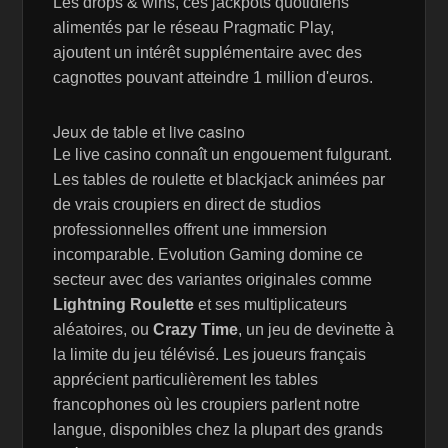
Les drops & wins, ces jackpots quotidiens
alimentés par le réseau Pragmatic Play,
ajoutent un intérêt supplémentaire avec des
cagnottes pouvant atteindre 1 million d'euros.
Jeux de table et live casino
Le live casino connaît un engouement fulgurant.
Les tables de roulette et blackjack animées par
de vrais croupiers en direct de studios
professionnelles offrent une immersion
incomparable. Evolution Gaming domine ce
secteur avec des variantes originales comme
Lightning Roulette
et ses multiplicateurs
aléatoires, ou
Crazy Time
, un jeu de devinette à
la limite du jeu télévisé. Les joueurs français
apprécient particulièrement les tables
francophones où les croupiers parlent notre
langue, disponibles chez la plupart des grands