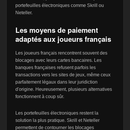
portefeuilles électroniques comme Skrill ou
Neteller.
Les moyens de paiement
adaptés aux joueurs français
Les joueurs français rencontrent souvent des
blocages avec leurs cartes bancaires. Les
banques françaises refusent parfois les
transactions vers les sites de jeux, même ceux
parfaitement légaux dans leur juridiction
d'origine. Heureusement, plusieurs alternatives
fonctionnent à coup sûr.
Les portefeuilles électroniques restent la
solution la plus pratique. Skrill et Neteller
permettent de contourner les blocages