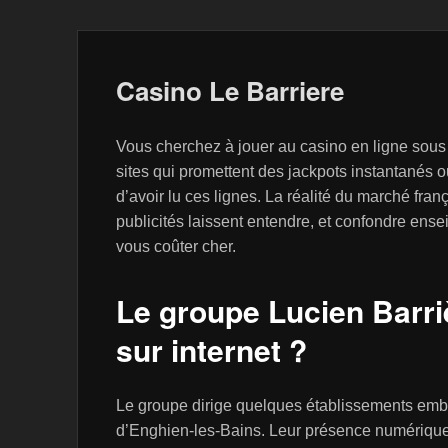
Casino Le Barriere
Vous cherchez à jouer au casino en ligne sous
sites qui promettent des jackpots instantanés o
d’avoir lu ces lignes. La réalité du marché fra
publicités laissent entendre, et confondre en
vous coûter cher.
Le groupe Lucien Barriè
sur internet ?
Le groupe dirige quelques établissements em
d’Enghien-les-Bains. Leur présence numérique