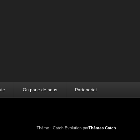
ute
On parle de nous
Partenariat
Thème : Catch Evolution par
Thèmes Catch