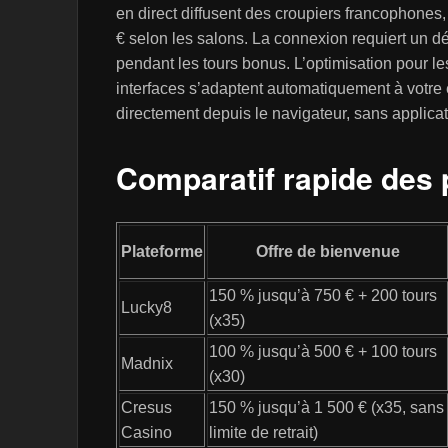
en direct diffusent des croupiers francophones,
€ selon les salons. La connexion requiert un d
pendant les tours bonus. L’optimisation pour le
interfaces s’adaptent automatiquement à votre é
directement depuis le navigateur, sans applicati
Comparatif rapide des 
Plateforme
Offre de bienvenue
150 % jusqu’à 750 € + 200 tours
Lucky8
(x35)
100 % jusqu’à 500 € + 100 tours
Madnix
(x30)
Cresus
150 % jusqu’à 1 500 € (x35, sans
Casino
limite de retrait)