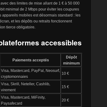
 avec des limites de mise allant de 1 € à 50 000
ébit minimal de 2 Mbps pour éviter les coupures
s appareils mobiles est désormais standard : les
cran, et les dépôts ou retraits fonctionnent
on tierce obligatoire.
plateformes accessibles
Dépôt
Paiements acceptés
minimum
Visa, Mastercard, PayPal, Neosurf,
10 €
cryptomonnaies
Visa, Skrill, Neteller, Cashlib,
15 €
virement
Visa, Mastercard, MiFinity,
20 €
Paysafecard