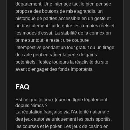
département. Une interface tactile bien pensée
propose des boutons de mise agrandis, un
historique de parties accessible en un geste et
un basculement fluide entre les comptes réels et
les modes d'essai. La stabilité de la connexion
prime sur tout le reste : une coupure
intempestive pendant un tour gratuit ou un tirage
de carte peut entraîner la perte de gains
potentiels. Testez toujours la réactivité du site
avant d'engager des fonds importants.
FAQ
Est-ce que je peux jouer en ligne légalement
depuis Nîmes ?
La régulation française via l'Autorité nationale
des jeux autorise uniquement les paris sportifs,
les courses et le poker. Les jeux de casino en