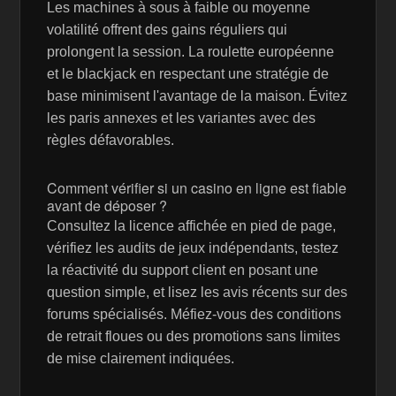
Les machines à sous à faible ou moyenne
volatilité offrent des gains réguliers qui
prolongent la session. La roulette européenne
et le blackjack en respectant une stratégie de
base minimisent l'avantage de la maison. Évitez
les paris annexes et les variantes avec des
règles défavorables.
Comment vérifier si un casino en ligne est fiable
avant de déposer ?
Consultez la licence affichée en pied de page,
vérifiez les audits de jeux indépendants, testez
la réactivité du support client en posant une
question simple, et lisez les avis récents sur des
forums spécialisés. Méfiez-vous des conditions
de retrait floues ou des promotions sans limites
de mise clairement indiquées.