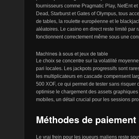
fournisseurs comme Pragmatic Play, NetEnt et P
Dead, Starburst et Gates of Olympus, tous acc
de tables, la roulette européenne et le blackja
aléatoires. Le casino en direct reste limité pa
fonctionnent correctement même sous une con
Machines à sous et jeux de table
Le choix se concentre sur la volatilité moyenn
pari locales. Les jackpots progressifs sont rare
les multiplicateurs en cascade compensent lar
500 XOF, ce qui permet de tester sans risquer
optimise le chargement des assets graphiques 
mobiles, un détail crucial pour les sessions p
Méthodes de paiement 
Le vrai frein pour les joueurs maliens reste souv