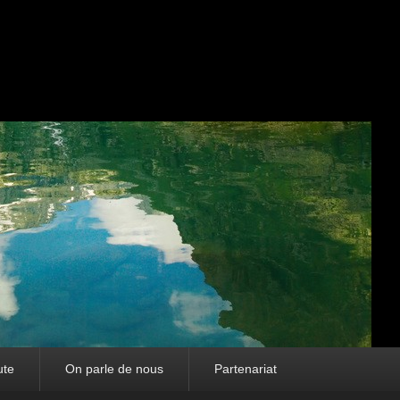
ute
On parle de nous
Partenariat