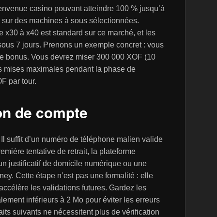
bienvenue casino pouvant atteindre 100 % jusqu’à
 sur des machines à sous sélectionnées.
e x30 à x40 est standard sur ce marché, et les
 sous 7 jours. Prenons un exemple concret : vous
e bonus. Vous devrez miser 300 000 XOF (10
Les mises maximales pendant la phase de
F par tour.
tion de compte
Il suffit d’un numéro de téléphone malien valide
emière tentative de retrait, la plateforme
n justificatif de domicile numérique ou une
ey. Cette étape n’est pas une formalité : elle
accélère les validations futures. Gardez les
ment inférieurs à 2 Mo pour éviter les erreurs
aits suivants ne nécessitent plus de vérification