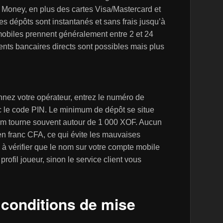
Money, en plus des cartes Visa/Mastercard et
es dépôts sont instantanés et sans frais jusqu’à
s mobiles prennent généralement entre 2 et 24
ments bancaires directs sont possibles mais plus
onnez votre opérateur, entrez le numéro de
c le code PIN. Le minimum de dépôt se situe
mum tourne souvent autour de 1 000 XOF. Aucun
 en franc CFA, ce qui évite les mauvaises
 à vérifier que le nom sur votre compte mobile
ofil joueur, sinon le service client vous
 conditions de mise