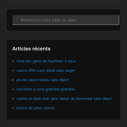
Recherche
Articles récents
vivre des gains de machines à sous
casino offre sans dépôt sans wager
jeu de casino bonus sans depot
machines à sous gratuites gratuites
casino en ligne avec gros bonus de bienvenue sans depot
photos de julius casino