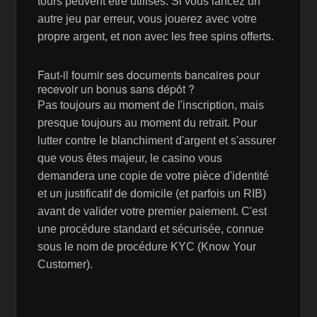
tours peuvent être utilisés. Si vous lancez un
autre jeu par erreur, vous jouerez avec votre
propre argent, et non avec les free spins offerts.
Faut-il fournir ses documents bancaires pour
recevoir un bonus sans dépôt ?
Pas toujours au moment de l'inscription, mais
presque toujours au moment du retrait. Pour
lutter contre le blanchiment d'argent et s'assurer
que vous êtes majeur, le casino vous
demandera une copie de votre pièce d'identité
et un justificatif de domicile (et parfois un RIB)
avant de valider votre premier paiement. C'est
une procédure standard et sécurisée, connue
sous le nom de procédure KYC (Know Your
Customer).