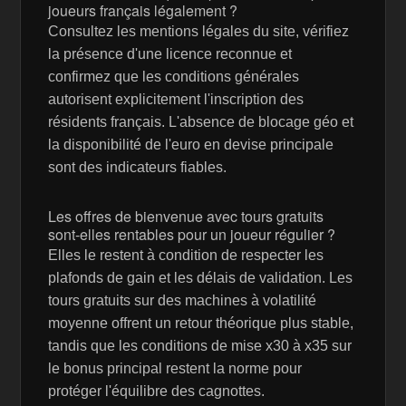
joueurs français légalement ?
Consultez les mentions légales du site, vérifiez
la présence d'une licence reconnue et
confirmez que les conditions générales
autorisent explicitement l'inscription des
résidents français. L'absence de blocage géo et
la disponibilité de l'euro en devise principale
sont des indicateurs fiables.
Les offres de bienvenue avec tours gratuits
sont-elles rentables pour un joueur régulier ?
Elles le restent à condition de respecter les
plafonds de gain et les délais de validation. Les
tours gratuits sur des machines à volatilité
moyenne offrent un retour théorique plus stable,
tandis que les conditions de mise x30 à x35 sur
le bonus principal restent la norme pour
protéger l'équilibre des cagnottes.