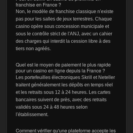
franchise en France ?
Non, le modèle de franchise classique n'existe
pas pour les salles de jeux terrestres. Chaque
casino opère sous concession municipale et
sous le contrôle strict de l'ANJ, avec un cahier
des charges qui interdit la cession libre à des
tiers non agréés.
Quel est le moyen de paiement le plus rapide
pour un casino en ligne depuis la France ?
Les portefeuilles électroniques Skrill et Neteller
traitent généralement les dépôts en temps réel
et les retraits sous 12 à 24 heures. Les cartes
bancaires suivent de près, avec des retraits
validés sous 24 à 48 heures selon
l'établissement.
Comment vérifier qu'une plateforme accepte les