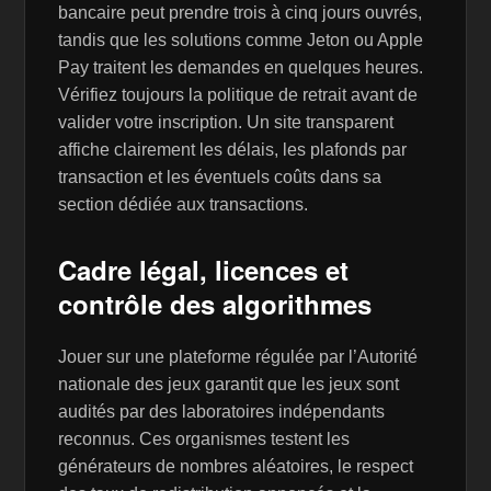
bancaire peut prendre trois à cinq jours ouvrés,
tandis que les solutions comme Jeton ou Apple
Pay traitent les demandes en quelques heures.
Vérifiez toujours la politique de retrait avant de
valider votre inscription. Un site transparent
affiche clairement les délais, les plafonds par
transaction et les éventuels coûts dans sa
section dédiée aux transactions.
Cadre légal, licences et
contrôle des algorithmes
Jouer sur une plateforme régulée par l’Autorité
nationale des jeux garantit que les jeux sont
audités par des laboratoires indépendants
reconnus. Ces organismes testent les
générateurs de nombres aléatoires, le respect