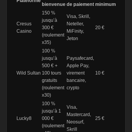
Plateforme
bienvenue
de paiement
minimum
150 %
Visa, Skrill,
jusqu’à
Cresus
Neteller,
300 €
20 €
Casino
MiFinity,
(roulement
Jeton
x35)
100 %
jusqu’à
Paysafecard,
500 € +
Apple Pay,
Wild Sultan
100 tours
virement
10 €
gratuits
bancaire,
(roulement
crypto
x30)
100 %
Visa,
jusqu’à 1
Mastercard,
Lucky8
000 €
25 €
Neosurf,
(roulement
Skrill