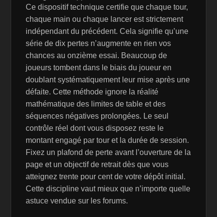
Ce dispositif technique certifie que chaque tour,
chaque main ou chaque lancer est strictement
indépendant du précédent. Cela signifie qu’une
série de dix pertes n’augmente en rien vos
chances au onzième essai. Beaucoup de
joueurs tombent dans le biais du joueur en
doublant systématiquement leur mise après une
défaite. Cette méthode ignore la réalité
mathématique des limites de table et des
séquences négatives prolongées. Le seul
contrôle réel dont vous disposez reste le
montant engagé par tour et la durée de session.
Fixez un plafond de perte avant l’ouverture de la
page et un objectif de retrait dès que vous
atteignez trente pour cent de votre dépôt initial.
Cette discipline vaut mieux que n’importe quelle
astuce vendue sur les forums.