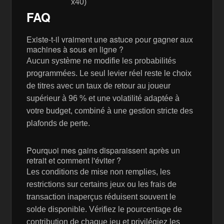
x40)
FAQ
Existe-t-il vraiment une astuce pour gagner aux
machines à sous en ligne ?
Aucun système ne modifie les probabilités
programmées. Le seul levier réel reste le choix
de titres avec un taux de retour au joueur
supérieur à 96 % et une volatilité adaptée à
votre budget, combiné à une gestion stricte des
plafonds de perte.
Pourquoi mes gains disparaissent après un
retrait et comment l'éviter ?
Les conditions de mise non remplies, les
restrictions sur certains jeux ou les frais de
transaction inaperçus réduisent souvent le
solde disponible. Vérifiez le pourcentage de
contribution de chaque jeu et privilégiez les