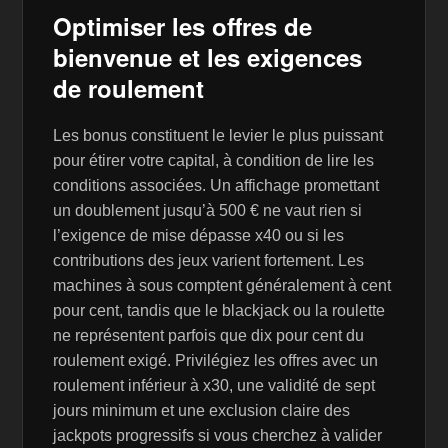
Optimiser les offres de
bienvenue et les exigences
de roulement
Les bonus constituent le levier le plus puissant
pour étirer votre capital, à condition de lire les
conditions associées. Un affichage promettant
un doublement jusqu’à 500 € ne vaut rien si
l’exigence de mise dépasse x40 ou si les
contributions des jeux varient fortement. Les
machines à sous comptent généralement à cent
pour cent, tandis que le blackjack ou la roulette
ne représentent parfois que dix pour cent du
roulement exigé. Privilégiez les offres avec un
roulement inférieur à x30, une validité de sept
jours minimum et une exclusion claire des
jackpots progressifs si vous cherchez à valider