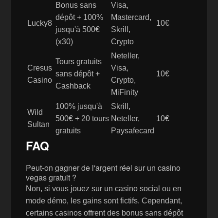
Bonus sans
Visa,
dépôt + 100%
Mastercard,
Lucky8
10€
jusqu'à 500€
Skrill,
(x30)
Crypto
Neteller,
Tours gratuits
Cresus
Visa,
sans dépôt +
10€
Casino
Crypto,
Cashback
MiFinity
100% jusqu'à
Skrill,
Wild
500€ + 20 tours
Neteller,
10€
Sultan
gratuits
Paysafecard
FAQ
Peut-on gagner de l'argent réel sur un casino
vegas gratuit ?
Non, si vous jouez sur un casino social ou en
mode démo, les gains sont fictifs. Cependant,
certains casinos offrent des bonus sans dépôt