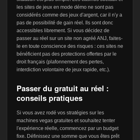
les sites de jeux en mode démo ne sont pas
considérés comme des jeux d'argent, car il n'y a
pas de possibilité de gain réel. Ils sont donc
accessibles librement. Si vous décidez de
passer au réel sur un site non agréé ANJ, faites-
le en toute conscience des risques : ces sites ne
bénéficient pas des protections offertes par le
droit français (plafonnement des pertes,
interdiction volontaire de jeux rapide, etc.).
Passer du gratuit au réel :
conseils pratiques
Si vous avez rodé vos stratégies sur les
machines vegas gratuites et souhaitez tenter
l'expérience réelle, commencez par un budget
fixe. Définissez une somme que vous êtes prêt