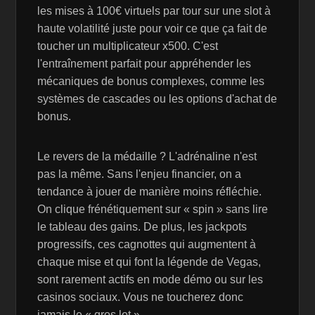
les mises à 100€ virtuels par tour sur une slot à
haute volatilité juste pour voir ce que ça fait de
toucher un multiplicateur x500. C'est
l'entraînement parfait pour appréhender les
mécaniques de bonus complexes, comme les
systèmes de cascades ou les options d'achat de
bonus.
Le revers de la médaille ? L'adrénaline n'est
pas la même. Sans l'enjeu financier, on a
tendance à jouer de manière moins réfléchie.
On clique frénétiquement sur « spin » sans lire
le tableau des gains. De plus, les jackpots
progressifs, ces cagnottes qui augmentent à
chaque mise et qui font la légende de Vegas,
sont rarement actifs en mode démo ou sur les
casinos sociaux. Vous ne toucherez donc
jamais le « gros lot ».