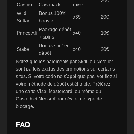
20€
Casino
Cashback
mise
Wild
Bonus 100%
x35
20€
Sultan
boosté
Package dépôt
Prince Ali
x40
10€
+ spins
Bonus sur 1er
Stake
x40
20€
dépôt
Notez que les paiements par Skrill ou Neteller
sont parfois exclus des promotions sur certains
sites. Si votre code ne s'applique pas, vérifiez si
votre méthode de dépôt est éligible. Préférez
une carte Visa, Mastercard, ou même du
Cashlib et Neosurf pour éviter ce type de
blocage.
FAQ