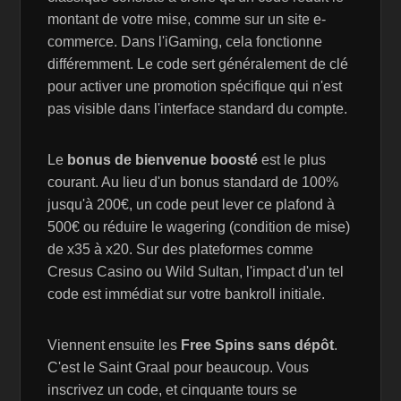
montant de votre mise, comme sur un site e-
commerce. Dans l'iGaming, cela fonctionne
différemment. Le code sert généralement de clé
pour activer une promotion spécifique qui n'est
pas visible dans l'interface standard du compte.
Le
bonus de bienvenue boosté
est le plus
courant. Au lieu d'un bonus standard de 100%
jusqu'à 200€, un code peut lever ce plafond à
500€ ou réduire le wagering (condition de mise)
de x35 à x20. Sur des plateformes comme
Cresus Casino ou Wild Sultan, l'impact d'un tel
code est immédiat sur votre bankroll initiale.
Viennent ensuite les
Free Spins sans dépôt
.
C'est le Saint Graal pour beaucoup. Vous
inscrivez un code, et cinquante tours se