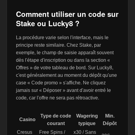
Comment utiliser un code sur
Stake ou Lucky8 ?
La procédure varie selon l'interface, mais le
principe reste similaire. Chez Stake, par
exemple, le champ de saisie apparaît souvent
dès l'étape d'inscription ou dans la section «
Offres » de votre tableau de bord. Sur Lucky8,
c'est généralement au moment du dépôt qu'une
case « Code promo » s'affiche. Ne cliquez
jamais sur « Déposer » avant d'avoir entré le
code, car l'offre ne sera pas rétroactive.
Type de code
Wagering
Min.
Casino
courant
typique
Dépôt
Cresus
Free Spins /
x30 / Sans