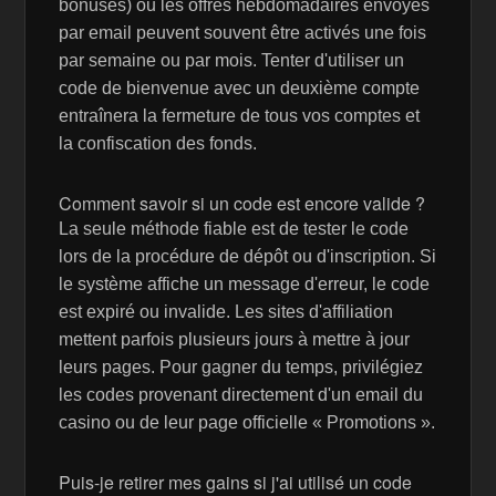
bonuses) ou les offres hebdomadaires envoyés
par email peuvent souvent être activés une fois
par semaine ou par mois. Tenter d'utiliser un
code de bienvenue avec un deuxième compte
entraînera la fermeture de tous vos comptes et
la confiscation des fonds.
Comment savoir si un code est encore valide ?
La seule méthode fiable est de tester le code
lors de la procédure de dépôt ou d'inscription. Si
le système affiche un message d'erreur, le code
est expiré ou invalide. Les sites d'affiliation
mettent parfois plusieurs jours à mettre à jour
leurs pages. Pour gagner du temps, privilégiez
les codes provenant directement d'un email du
casino ou de leur page officielle « Promotions ».
Puis-je retirer mes gains si j'ai utilisé un code