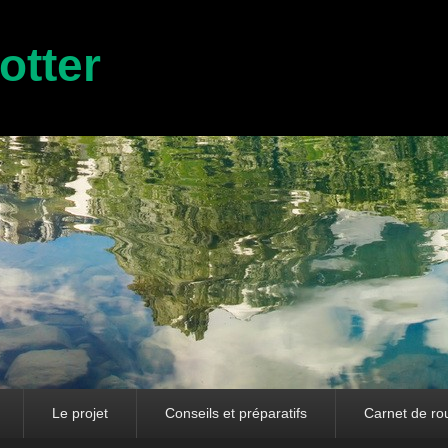
otter
Le projet
Conseils et préparatifs
Carnet de ro