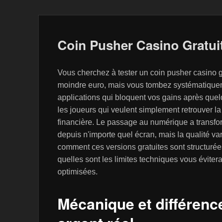
Coin Pusher Casino Gratui
Vous cherchez à tester un coin pusher casino g
moindre euro, mais vous tombez systématiquem
applications qui bloquent vos gains après quel
les joueurs qui veulent simplement retrouver 
financière. Le passage au numérique a transfo
depuis n'importe quel écran, mais la qualité 
comment ces versions gratuites sont structurées
quelles sont les limites techniques vous éviter
optimisées.
Mécanique et différen