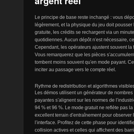
argent réel
Le principe de base reste inchangé : vous dépo
légèrement, et la physique du jeu doit pousser
gratuite, les crédits se rechargent via un min
quotidiennes. Aucun dépôt n'est nécessaire, ce
Cependant, les opérateurs ajustent souvent la f
Vous remarquerez que les pièces s'accumulent 
tombent moins souvent qu'en mode payant. Cette
inciter au passage vers le compte réel.
Rythme de redistribution et algorithmes visible
Les démos utilisent un générateur de nombres a
payantes s'alignent sur les normes de l'industri
94 % et 96 %. Le mode gratuit ne reflète pas la v
excellent terrain d'entraînement pour observer la
l'interface. Profitez de cette phase pour identif
collision actives et celles qui affichent des barr