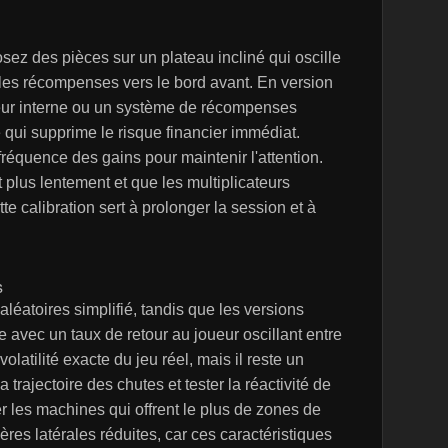
sez des pièces sur un plateau incliné qui oscille
 les récompenses vers le bord avant. En version
uteur interne ou un système de récompenses
 qui supprime le risque financier immédiat.
réquence des gains pour maintenir l'attention.
plus lentement et que les multiplicateurs
 calibration sert à prolonger la session et à
s
léatoires simplifié, tandis que les versions
e avec un taux de retour au joueur oscillant entre
olatilité exacte du jeu réel, mais il reste un
 trajectoire des chutes et tester la réactivité de
ier les machines qui offrent le plus de zones de
ières latérales réduites, car ces caractéristiques