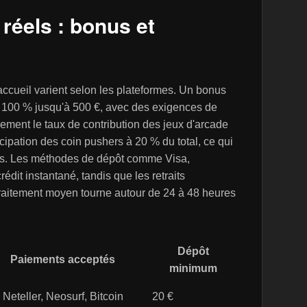
 réels : bonus et
'accueil varient selon les plateformes. Un bonus
 100 % jusqu'à 500 €, avec des exigences de
uement le taux de contribution des jeux d'arcade
icipation des coin pushers à 20 % du total, ce qui
nus. Les méthodes de dépôt comme Visa,
dit instantané, tandis que les retraits
traitement moyen tourne autour de 24 à 48 heures
Dépôt
Paiements acceptés
minimum
 Neteller, Neosurf, Bitcoin
20 €