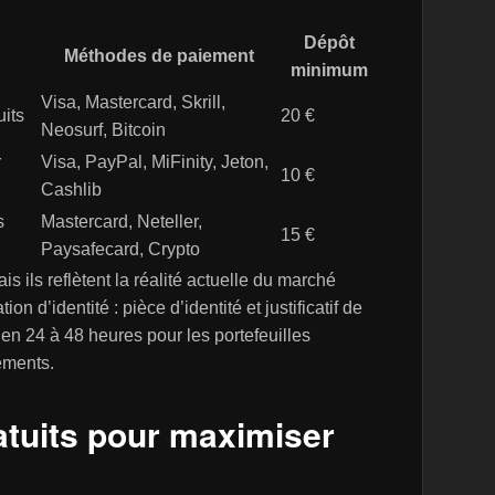
Dépôt
Méthodes de paiement
minimum
Visa, Mastercard, Skrill,
uits
20 €
Neosurf, Bitcoin
r
Visa, PayPal, MiFinity, Jeton,
10 €
Cashlib
s
Mastercard, Neteller,
15 €
Paysafecard, Crypto
 ils reflètent la réalité actuelle du marché
on d’identité : pièce d’identité et justificatif de
 en 24 à 48 heures pour les portefeuilles
rements.
atuits pour maximiser