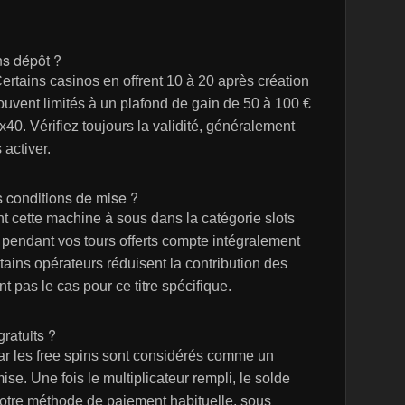
ns dépôt ?
Certains casinos en offrent 10 à 20 après création
 souvent limités à un plafond de gain de 50 à 100 €
x40. Vérifiez toujours la validité, généralement
 activer.
 conditions de mise ?
nt cette machine à sous dans la catégorie slots
 pendant vos tours offerts compte intégralement
tains opérateurs réduisent la contribution des
nt pas le cas pour ce titre spécifique.
gratuits ?
r les free spins sont considérés comme un
se. Une fois le multiplicateur rempli, le solde
s votre méthode de paiement habituelle, sous