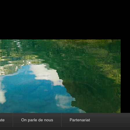
ute
On parle de nous
Partenariat