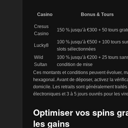
Casino
Bonus & Tours
Cresus
150 % jusqu’à €300 + 50 tours grat
Casino
100 % jusqu’à €500 + 100 tours su
Lucky8
slots sélectionnées
Wild
100 % jusqu’à €200 + 25 tours san
Sultan
condition de mise
Ces montants et conditions peuvent évoluer, mais
hexagonal. Avant de déposer, activez la vérificati
domicile. Les retraits sont généralement traités
électroniques et 3 à 5 jours ouvrés pour les vi
Optimiser vos spins gr
les gains