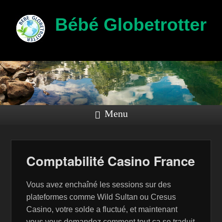
Bébé Globetrotter
Menu
Comptabilité Casino France
Vous avez enchaîné les sessions sur des
plateformes comme Wild Sultan ou Cresus
Casino, votre solde a fluctué, et maintenant
vous vous demandez comment tout ça se traduit