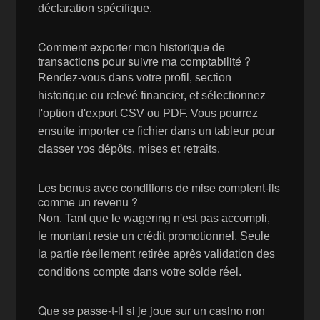
déclaration spécifique.
Comment exporter mon historique de
transactions pour suivre ma comptabilité ?
Rendez-vous dans votre profil, section
historique ou relevé financier, et sélectionnez
l'option d'export CSV ou PDF. Vous pourrez
ensuite importer ce fichier dans un tableur pour
classer vos dépôts, mises et retraits.
Les bonus avec conditions de mise comptent-ils
comme un revenu ?
Non. Tant que le wagering n'est pas accompli,
le montant reste un crédit promotionnel. Seule
la partie réellement retirée après validation des
conditions compte dans votre solde réel.
Que se passe-t-il si je joue sur un casino non