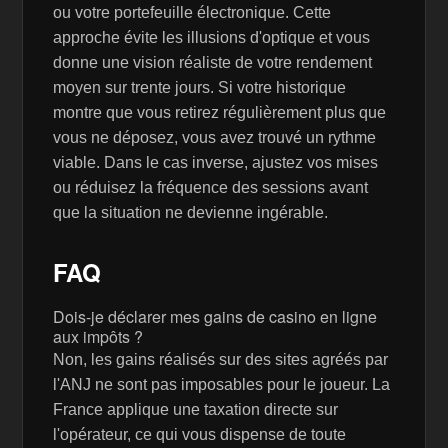
ou votre portefeuille électronique. Cette
approche évite les illusions d'optique et vous
donne une vision réaliste de votre rendement
moyen sur trente jours. Si votre historique
montre que vous retirez régulièrement plus que
vous ne déposez, vous avez trouvé un rythme
viable. Dans le cas inverse, ajustez vos mises
ou réduisez la fréquence des sessions avant
que la situation ne devienne ingérable.
FAQ
Dois-je déclarer mes gains de casino en ligne
aux impôts ?
Non, les gains réalisés sur des sites agréés par
l'ANJ ne sont pas imposables pour le joueur. La
France applique une taxation directe sur
l'opérateur, ce qui vous dispense de toute