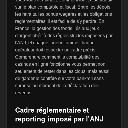
sur le plan comptable et fiscal. Entre les dépôts,
les retraits, les bonus wagerés et les obligations
réglementaires, il est facile de s'y perdre. En
France, la gestion des fonds liés aux jeux
d'argent obéit à des règles strictes imposées par
l'ANJ, et chaque joueur comme chaque
opérateur doit respecter un cadre précis.
Comprendre comment la comptabilité des
casinos en ligne fonctionne vous permet non
seulement de rester dans les clous, mais aussi
de garder le contrôle sur votre bankroll sans
surprise au moment de la déclaration des
revenus.
Cadre réglementaire et
reporting imposé par l'ANJ