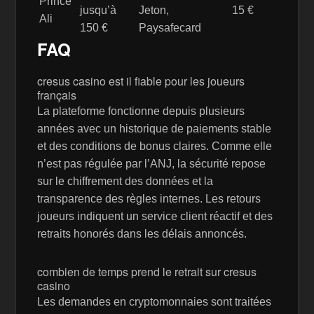
Prince
jusqu’à
Jeton,
15 €
Ali
150 €
Paysafecard
FAQ
cresus casino est il fiable pour les joueurs
français
La plateforme fonctionne depuis plusieurs
années avec un historique de paiements stable
et des conditions de bonus claires. Comme elle
n’est pas régulée par l’ANJ, la sécurité repose
sur le chiffrement des données et la
transparence des règles internes. Les retours
joueurs indiquent un service client réactif et des
retraits honorés dans les délais annoncés.
combien de temps prend le retrait sur cresus
casino
Les demandes en cryptomonnaies sont traitées