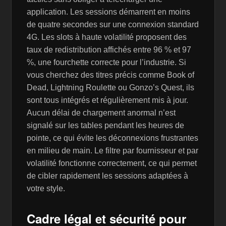
application. Les sessions démarrent en moins
de quatre secondes sur une connexion standard
4G. Les slots à haute volatilité proposent des
taux de redistribution affichés entre 96 % et 97
%, une fourchette correcte pour l’industrie. Si
vous cherchez des titres précis comme Book of
Dead, Lightning Roulette ou Gonzo’s Quest, ils
sont tous intégrés et régulièrement mis à jour.
Aucun délai de chargement anormal n’est
signalé sur les tables pendant les heures de
pointe, ce qui évite les déconnexions frustrantes
en milieu de main. Le filtre par fournisseur et par
volatilité fonctionne correctement, ce qui permet
de cibler rapidement les sessions adaptées à
votre style.
Cadre légal et sécurité pour