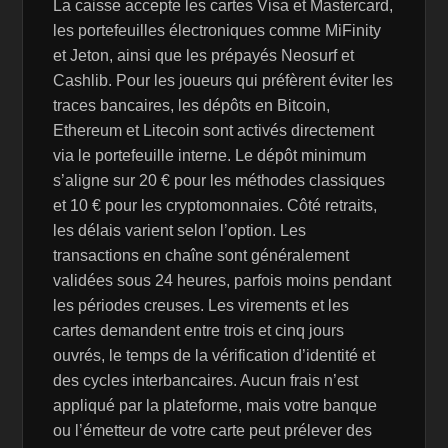
La caisse accepte les cartes Visa et Mastercard,
les portefeuilles électroniques comme MiFinity
et Jeton, ainsi que les prépayés Neosurf et
Cashlib. Pour les joueurs qui préfèrent éviter les
traces bancaires, les dépôts en Bitcoin,
Ethereum et Litecoin sont activés directement
via le portefeuille interne. Le dépôt minimum
s’aligne sur 20 € pour les méthodes classiques
et 10 € pour les cryptomonnaies. Côté retraits,
les délais varient selon l’option. Les
transactions en chaîne sont généralement
validées sous 24 heures, parfois moins pendant
les périodes creuses. Les virements et les
cartes demandent entre trois et cinq jours
ouvrés, le temps de la vérification d’identité et
des cycles interbancaires. Aucun frais n’est
appliqué par la plateforme, mais votre banque
ou l’émetteur de votre carte peut prélever des