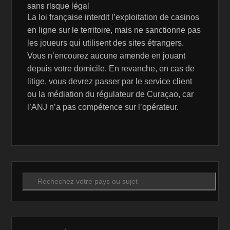
sans risque légal
La loi française interdit l’exploitation de casinos
en ligne sur le territoire, mais ne sanctionne pas
les joueurs qui utilisent des sites étrangers.
Vous n’encourez aucune amende en jouant
depuis votre domicile. En revanche, en cas de
litige, vous devrez passer par le service client
ou la médiation du régulateur de Curaçao, car
l’ANJ n’a pas compétence sur l’opérateur.
Recherche