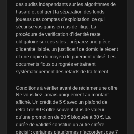
des audits indépendants sur les algorithmes de
hasard et obligent la séparation des fonds
joueurs des comptes d’exploitation, ce qui
sécurise vos gains en cas de litige. La
procédure de vérification d’identité reste
obligatoire sur ces sites : préparez une pièce
d’identité lisible, un justificatif de domicile récent
et une copie du moyen de paiement utilisé. Les
documents flous ou rognés entraînent
systématiquement des retards de traitement.
Conditions à vérifier avant de réclamer une offre
Ne vous fiez jamais uniquement au montant
affiché. Un crédit de 5 € avec un plafond de
retrait de 80 € offre souvent plus de valeur
qu’une promotion de 20 € bloquée à 30 €. La
durée de validité constitue un autre critère
décisif : certaines plateformes n’accordent que 7