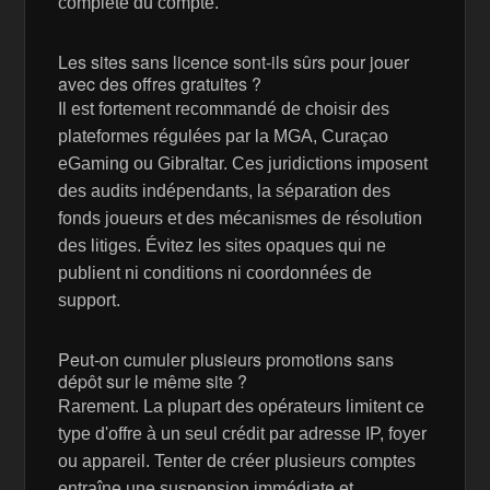
complète du compte.
Les sites sans licence sont-ils sûrs pour jouer
avec des offres gratuites ?
Il est fortement recommandé de choisir des
plateformes régulées par la MGA, Curaçao
eGaming ou Gibraltar. Ces juridictions imposent
des audits indépendants, la séparation des
fonds joueurs et des mécanismes de résolution
des litiges. Évitez les sites opaques qui ne
publient ni conditions ni coordonnées de
support.
Peut-on cumuler plusieurs promotions sans
dépôt sur le même site ?
Rarement. La plupart des opérateurs limitent ce
type d'offre à un seul crédit par adresse IP, foyer
ou appareil. Tenter de créer plusieurs comptes
entraîne une suspension immédiate et