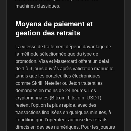
machines classiques.
Moyens de paiement et
gestion des retraits
La vitesse de traitement dépend davantage de
la méthode sélectionnée que du type de
promotion. Visa et Mastercard offrent un délai
de 1 à 3 jours ouvrés après validation manuelle,
tandis que les portefeuilles électroniques
comme Skrill, Neteller ou Jeton traitent les
demandes en moins de 24 heures. Les
cryptomonnaies (Bitcoin, Litecoin, USDT)
restent l’option la plus rapide, avec des
transactions finalisées en quelques minutes, à
condition que l’opérateur autorise les retraits
directs en devises numériques. Pour les joueurs