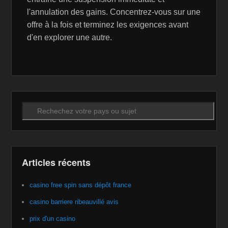
l'annulation des gains. Concentrez-vous sur une
offre à la fois et terminez les exigences avant
d'en explorer une autre.
Recherche
Articles récents
casino free spin sans dépôt france
casino barriere ribeauvillé avis
prix d'un casino