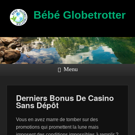
Bébé Globetrotter
Menu
Derniers Bonus De Casino
Sans Dépôt
Vous en avez marre de tomber sur des
promotions qui promettent la lune mais
imposent des conditions impossibles à remplir ?