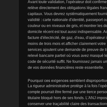
Avant toute validation, l'opérateur doit confirme
relève directement des obligations légales fra
capitaux. Vous devrez systématiquement fournir 
validité : carte nationale d'identité, passeport ou
couleur ou en niveaux de gris, et montrer les de
domicile récent est tout aussi indispensable. 
facture d'électricité, de gaz, d'eau, d'opérateur 
moins de trois mois et afficher clairement votr
services ajoutent une demande de preuve de ti
relevé bancaire partiel où vous avez masqué les
code de sécurité suffit. Ne fournissez jamais u
de vos données financières reste essentielle.
Pourquoi ces exigences semblent disproporti
La rigueur administrative protège à la fois l'opé
compte pourrait être fermé par une tierce perso
titulaire bloqué hors de ses fonds. L'ANJ imp
conserver une traçabilité claire des transactio