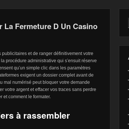
 La Fermeture D Un Casino
ublicitaires et de ranger définitivement votre
 la procédure administrative qui s'ensuit réserve
nsent qu'un simple clic dans les paramètres
s plateformes exigent un dossier complet avant de
nt ou mal numérisé peut bloquer votre demande
 votre argent et effacer vos traces sans perdre
r et comment le formater.
iers à rassembler