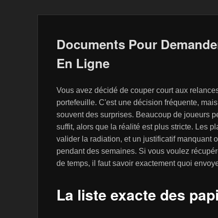
Documents Pour Demander
En Ligne
Vous avez décidé de couper court aux relances p
portefeuille. C'est une décision fréquente, mais
souvent des surprises. Beaucoup de joueurs pe
suffit, alors que la réalité est plus stricte. Le
valider la radiation, et un justificatif manqua
pendant des semaines. Si vous voulez récupérer
de temps, il faut savoir exactement quoi envoye
La liste exacte des pap