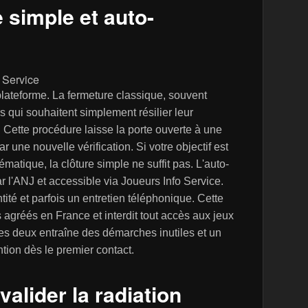
e simple et auto-
 Service
 plateforme. La fermeture classique, souvent
s qui souhaitent simplement résilier leur
Cette procédure laisse la porte ouverte à une
r une nouvelle vérification. Si votre objectif est
atique, la clôture simple ne suffit pas. L'auto-
r l'ANJ et accessible via Joueurs Info Service.
tité et parfois un entretien téléphonique. Cette
agréés en France et interdit tout accès aux jeux
es deux entraîne des démarches inutiles et un
ntion dès le premier contact.
alider la radiation