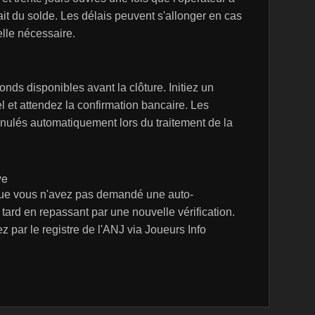
etrait du solde. Les délais peuvent s'allonger en cas
lle nécessaire.
fonds disponibles avant la clôture. Initiez un
 et attendez la confirmation bancaire. Les
nulés automatiquement lors du traitement de la
ve
 que vous n'avez pas demandé une auto-
tard en repassant par une nouvelle vérification.
ez par le registre de l'ANJ via Joueurs Info