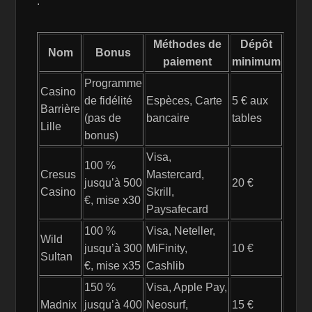
:
Méthodes de
Dépôt
Nom
Bonus
paiement
minimum
Programme
Casino
de fidélité
Espèces, Carte
5 € aux
Barrière
(pas de
bancaire
tables
Lille
bonus)
Visa,
100 %
Cresus
Mastercard,
jusqu’à 500
20 €
Casino
Skrill,
€, mise x30
Paysafecard
100 %
Visa, Neteller,
Wild
jusqu’à 300
MiFinity,
10 €
Sultan
€, mise x35
Cashlib
150 %
Visa, Apple Pay,
Madnix
jusqu’à 400
Neosurf,
15 €