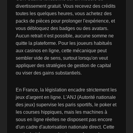
divertissement gratuit. Vous recevez des crédits
toutes les quelques heures, vous achetez des
packs de pièces pour prolonger l'expérience, et
vous débloquez des badges ou des avatars.
Aucun retrait n'est possible, aucune somme ne
quitte la plateforme. Pour les joueurs habitués
aux casinos en ligne, cette mécanique peut
sembler vide de sens, surtout lorsqu'on veut
appliquer des stratégies de gestion de capital
ou viser des gains substantiels.
En France, la législation encadre strictement les
jeux d'argent en ligne. L'ANJ (Autorité nationale
des jeux) supervise les paris sportifs, le poker et
les courses hippiques, mais les machines à
sous en ligne réelles ne disposent pas encore
d'un cadre d'autorisation nationale direct. Cette