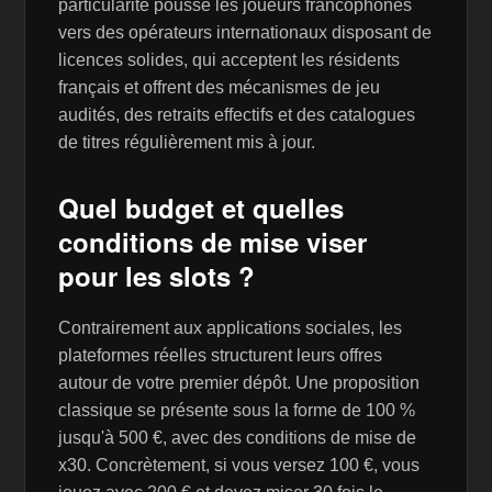
particularité pousse les joueurs francophones
vers des opérateurs internationaux disposant de
licences solides, qui acceptent les résidents
français et offrent des mécanismes de jeu
audités, des retraits effectifs et des catalogues
de titres régulièrement mis à jour.
Quel budget et quelles
conditions de mise viser
pour les slots ?
Contrairement aux applications sociales, les
plateformes réelles structurent leurs offres
autour de votre premier dépôt. Une proposition
classique se présente sous la forme de 100 %
jusqu'à 500 €, avec des conditions de mise de
x30. Concrètement, si vous versez 100 €, vous