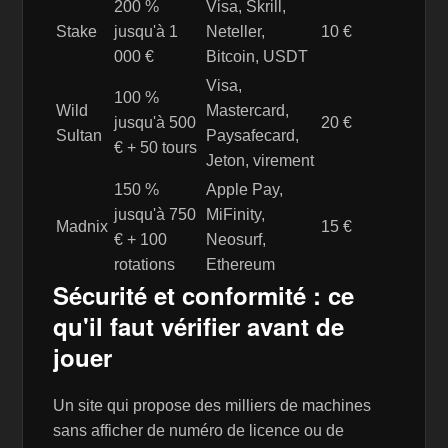
200 %
Visa, Skrill,
Stake
jusqu'à 1
Neteller,
10 €
000 €
Bitcoin, USDT
Visa,
100 %
Wild
Mastercard,
jusqu'à 500
20 €
Sultan
Paysafecard,
€ + 50 tours
Jeton, virement
150 %
Apple Pay,
jusqu'à 750
MiFinity,
Madnix
15 €
€ + 100
Neosurf,
rotations
Ethereum
Sécurité et conformité : ce
qu'il faut vérifier avant de
jouer
Un site qui propose des milliers de machines
sans afficher de numéro de licence ou de