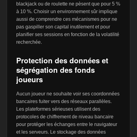
blackjack ou de roulette ne pèsent que pour 5 %
à 10 %. Choisir un environnement sûr implique
aussi de comprendre ces mécanismes pour ne
pas gaspiller son capital inutilement et pour
planifier ses sessions en fonction de la volatilité
recherchée.
Protection des données et
ségrégation des fonds
joueurs
Aucun joueur ne souhaite voir ses coordonnées
bancaires fuiter vers des réseaux parallèles.
Les plateformes sérieuses utilisent des
protocoles de chiffrement de niveau bancaire
pour protéger les échanges entre le navigateur
et les serveurs. Le stockage des données