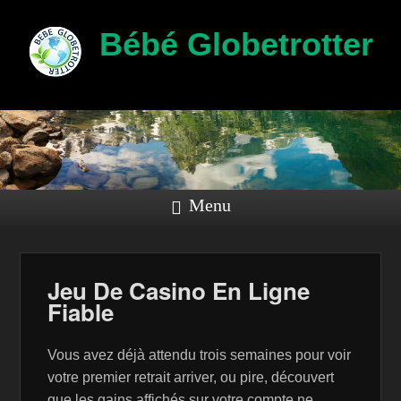
Bébé Globetrotter
Menu
Jeu De Casino En Ligne
Fiable
Vous avez déjà attendu trois semaines pour voir
votre premier retrait arriver, ou pire, découvert
que les gains affichés sur votre compte ne