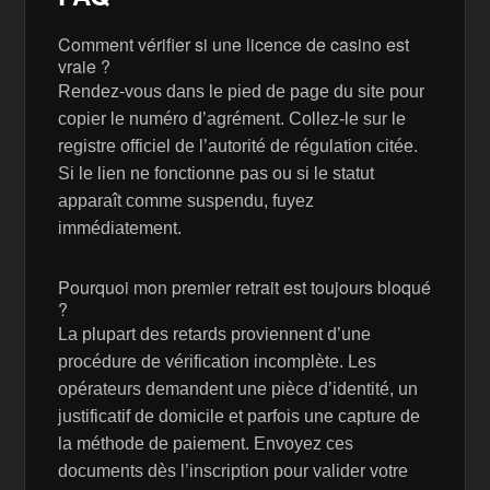
Comment vérifier si une licence de casino est
vraie ?
Rendez-vous dans le pied de page du site pour
copier le numéro d’agrément. Collez-le sur le
registre officiel de l’autorité de régulation citée.
Si le lien ne fonctionne pas ou si le statut
apparaît comme suspendu, fuyez
immédiatement.
Pourquoi mon premier retrait est toujours bloqué
?
La plupart des retards proviennent d’une
procédure de vérification incomplète. Les
opérateurs demandent une pièce d’identité, un
justificatif de domicile et parfois une capture de
la méthode de paiement. Envoyez ces
documents dès l’inscription pour valider votre