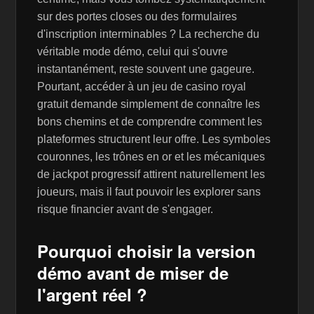
sur des portes closes ou des formulaires
d'inscription interminables ? La recherche du
véritable mode démo, celui qui s'ouvre
instantanément, reste souvent une gageure.
Pourtant, accéder à un jeu de casino royal
gratuit demande simplement de connaître les
bons chemins et de comprendre comment les
plateformes structurent leur offre. Les symboles
couronnes, les trônes en or et les mécaniques
de jackpot progressif attirent naturellement les
joueurs, mais il faut pouvoir les explorer sans
risque financier avant de s'engager.
Pourquoi choisir la version
démo avant de miser de
l'argent réel ?