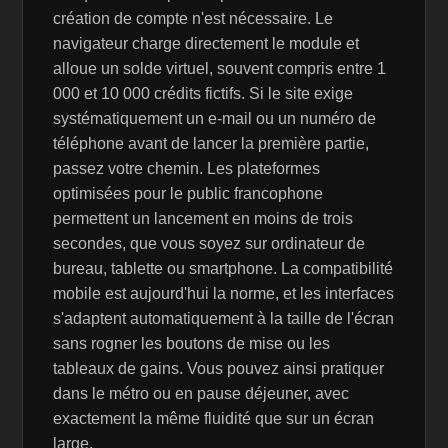
création de compte n'est nécessaire. Le
navigateur charge directement le module et
alloue un solde virtuel, souvent compris entre 1
000 et 10 000 crédits fictifs. Si le site exige
systématiquement un e-mail ou un numéro de
téléphone avant de lancer la première partie,
passez votre chemin. Les plateformes
optimisées pour le public francophone
permettent un lancement en moins de trois
secondes, que vous soyez sur ordinateur de
bureau, tablette ou smartphone. La compatibilité
mobile est aujourd'hui la norme, et les interfaces
s'adaptent automatiquement à la taille de l'écran
sans rogner les boutons de mise ou les
tableaux de gains. Vous pouvez ainsi pratiquer
dans le métro ou en pause déjeuner, avec
exactement la même fluidité que sur un écran
large.