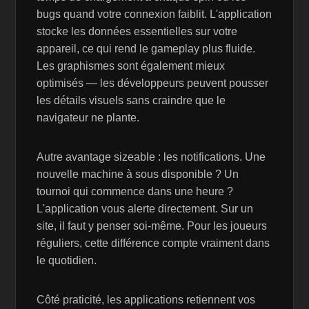
bugs quand votre connexion faiblit. L'application
stocke les données essentielles sur votre
appareil, ce qui rend le gameplay plus fluide.
Les graphismes sont également mieux
optimisés — les développeurs peuvent pousser
les détails visuels sans craindre que le
navigateur ne plante.
Autre avantage sizeable : les notifications. Une
nouvelle machine à sous disponible ? Un
tournoi qui commence dans une heure ?
L'application vous alerte directement. Sur un
site, il faut y penser soi-même. Pour les joueurs
réguliers, cette différence compte vraiment dans
le quotidien.
Côté praticité, les applications retiennent vos