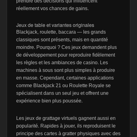
prendre des décisions qui influencent
réellement vos chances de gains.
Jeux de table et variantes originales
Blackjack, roulette, baccara — les grands
classiques sont présents, mais en quantité
moindre. Pourquoi ? Ces jeux demandent plus
de développement pour reproduire fidèlement
les règles et les ambiances de casino. Les
machines à sous sont plus simples à produire
en masse. Cependant, certaines applications
comme Blackjack 21 ou Roulette Royale se
spécialisent dans un seul jeu et offrent une
expérience bien plus poussée.
Les jeux de grattage virtuels gagnent aussi en
popularité. Rapides à jouer, ils reproduisent le
principe des cartes à gratter physiques avec des