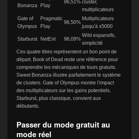
96,51%
cluster,
Bonanza
Play
multiplicateurs
Gate of
Pragmatic
Multiplicateurs
96,50%
Olympus
Play
jusqu'à x5000
Wild expansifs,
Starburst
NetEnt
96,09%
simplicité
Ces quatre titres représentent un bon point de
départ. Book of Dead reste une référence pour
comprendre les mécaniques de tours gratuits.
Sweet Bonanza illustre parfaitement le système
de clusters. Gate of Olympus montre l'impact
des multiplicateurs sur les gains potentiels.
Starburst, plus classique, convient aux
débutants.
Passer du mode gratuit au
mode réel