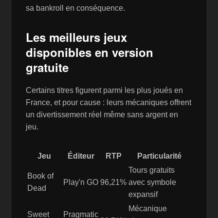
sa bankroll en conséquence.
Les meilleurs jeux
disponibles en version
gratuite
Certains titres figurent parmi les plus joués en
France, et pour cause : leurs mécaniques offrent
un divertissement réel même sans argent en
jeu.
Jeu
Éditeur
RTP
Particularité
Tours gratuits
Book of
Play'n GO
96,21%
avec symbole
Dead
expansif
Mécanique
Sweet
Pragmatic