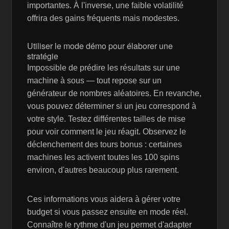
importantes. À l'inverse, une faible volatilité
offrira des gains fréquents mais modestes.
Utiliser le mode démo pour élaborer une
stratégie
Impossible de prédire les résultats sur une
machine à sous — tout repose sur un
générateur de nombres aléatoires. En revanche,
vous pouvez déterminer si un jeu correspond à
votre style. Testez différentes tailles de mise
pour voir comment le jeu réagit. Observez le
déclenchement des tours bonus : certaines
machines les activent toutes les 100 spins
environ, d'autres beaucoup plus rarement.
Ces informations vous aidera à gérer votre
budget si vous passez ensuite en mode réel.
Connaître le rythme d'un jeu permet d'adapter