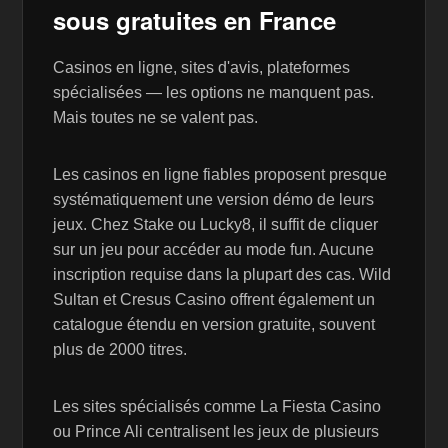
sous gratuites en France
Casinos en ligne, sites d'avis, plateformes
spécialisées — les options ne manquent pas.
Mais toutes ne se valent pas.
Les casinos en ligne fiables proposent presque
systématiquement une version démo de leurs
jeux. Chez Stake ou Lucky8, il suffit de cliquer
sur un jeu pour accéder au mode fun. Aucune
inscription requise dans la plupart des cas. Wild
Sultan et Cresus Casino offrent également un
catalogue étendu en version gratuite, souvent
plus de 2000 titres.
Les sites spécialisés comme La Fiesta Casino
ou Prince Ali centralisent les jeux de plusieurs