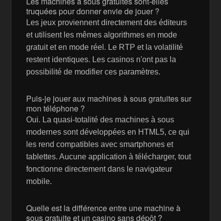
Les machines à sous gratuites sont-elles
truquées pour donner envie de jouer ?
Les jeux proviennent directement des éditeurs
et utilisent les mêmes algorithmes en mode
gratuit et en mode réel. Le RTP et la volatilité
restent identiques. Les casinos n'ont pas la
possibilité de modifier ces paramètres.
Puis-je jouer aux machines à sous gratuites sur
mon téléphone ?
Oui. La quasi-totalité des machines à sous
modernes sont développées en HTML5, ce qui
les rend compatibles avec smartphones et
tablettes. Aucune application à télécharger, tout
fonctionne directement dans le navigateur
mobile.
Quelle est la différence entre une machine à
sous gratuite et un casino sans dépôt ?