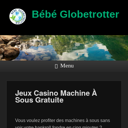
Bébé Globetrotter
Menu
Jeux Casino Machine À
Sous Gratuite
Vous voulez profiter des machines à sous sans
voir votre bankroll fondre en cinq minutes ?