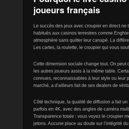
joueurs français
Le succès des jeux avec croupier en direct ne t
habitués aux casinos terrestres comme Enghien
atmosphère sans quitter leur canapé. La différenc
Les cartes, la roulette, le croupier qui vous so
Cette dimension sociale change tout. On peut d
les autres joueurs assis à la même table. Cert
connues, reconnaissables à leur style ou leur 
marché, a d'ailleurs fait de ses dealers de véri
Côté technique, la qualité de diffusion a fait u
parfois en 4K, avec des angles de caméra multi
Transparence totale : vous voyez le croupier mél
jetons. Aucune place au doute sur l'intégrité du