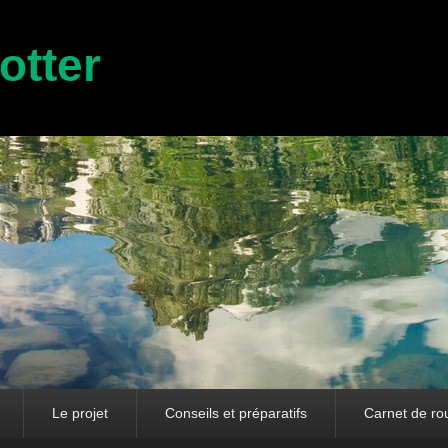
otter
Le projet
Conseils et préparatifs
Carnet de ro