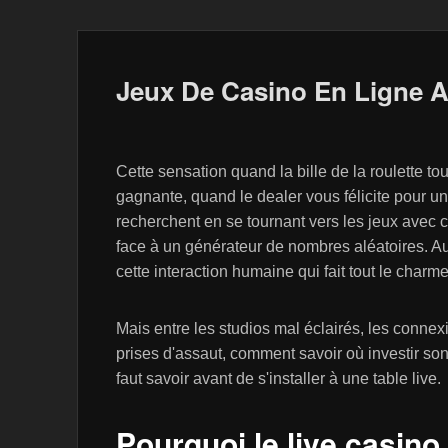
Jeux De Casino En Ligne A
Cette sensation quand la bille de la roulette to
gagnante, quand le dealer vous félicite pour un
recherchent en se tournant vers les jeux avec cr
face à un générateur de nombres aléatoires. Auj
cette interaction humaine qui fait tout le char
Mais entre les studios mal éclairés, les connexi
prises d'assaut, comment savoir où investir son
faut savoir avant de s'installer à une table live.
Pourquoi le live casino