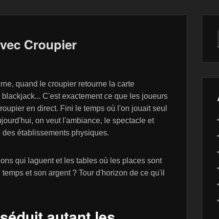
vec Croupier
urne, quand le croupier retourne la carte
 blackjack... C'est exactement ce que les joueurs
oupier en direct. Fini le temps où l'on jouait seul
ourd'hui, on veut l'ambiance, le spectacle et
me des établissements physiques.
ons qui laguent et les tables où les places sont
 temps et son argent ? Tour d'horizon de ce qu'il
 séduit autant les