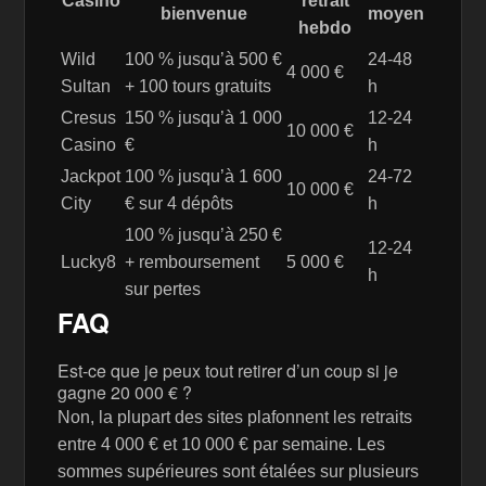
Casino
retrait
bienvenue
moyen
hebdo
Wild
100 % jusqu’à 500 €
24-48
4 000 €
Sultan
+ 100 tours gratuits
h
Cresus
150 % jusqu’à 1 000
12-24
10 000 €
Casino
€
h
Jackpot
100 % jusqu’à 1 600
24-72
10 000 €
City
€ sur 4 dépôts
h
100 % jusqu’à 250 €
12-24
Lucky8
+ remboursement
5 000 €
h
sur pertes
FAQ
Est-ce que je peux tout retirer d’un coup si je
gagne 20 000 € ?
Non, la plupart des sites plafonnent les retraits
entre 4 000 € et 10 000 € par semaine. Les
sommes supérieures sont étalées sur plusieurs