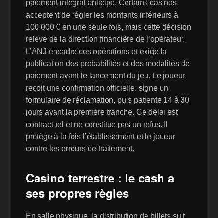
paiement intégral anticipé. Certains casinos
acceptent de régler les montants inférieurs à
100 000 € en une seule fois, mais cette décision
relève de la direction financière de l’opérateur.
L’ANJ encadre ces opérations et exige la
publication des probabilités et des modalités de
paiement avant le lancement du jeu. Le joueur
reçoit une confirmation officielle, signe un
formulaire de réclamation, puis patiente 14 à 30
jours avant la première tranche. Ce délai est
contractuel et ne constitue pas un refus. Il
protège à la fois l’établissement et le joueur
contre les erreurs de traitement.
Casino terrestre : le cash a
ses propres règles
En salle physique, la distribution de billets suit