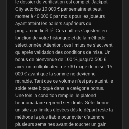
le dossier de vérification est complet. Jackpot
City autorise 10 000 € par semaine et peut
monter à 40 000 € par mois pour les joueurs
ayant atteint les paliers supérieurs du
programme fidélité. Ces chiffres s’ajustent en
fonction de votre historique et de la méthode
sélectionnée. Attention, ces limites ne s’activent
qu’après validation des conditions de mise. Un
bonus de bienvenue de 100 % jusqu’à 500 €
avec un multiplicateur de x30 exige de miser 15
000 € avant que la somme ne devienne
retirable. Tant que ce volume n’est pas atteint, le
solde reste bloqué dans la catégorie bonus.
Une fois la condition remplie, le plafond
hebdomadaire reprend ses droits. Sélectionner
un site aux limites élevées dès le départ reste la
méthode la plus fiable pour éviter d’attendre
plusieurs semaines avant de toucher un gain