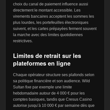
choix du canal de paiement influence aussi
directement le montant accessible. Les
virements bancaires acceptent les sommes les
plus lourdes, les portefeuilles électroniques
suivent, et les cartes prépayées ferment souvent
la marche avec des limites quotidiennes
restrictives.
Limites de retrait sur les
plateformes en ligne
Chaque opérateur structure ses plafonds selon
sa politique financière et son audience. Wild
Sultan fixe par exemple une limite
hebdomadaire autour de 4 000 € pour les
comptes basiques, tandis que Cresus Casino
autorise jusqu’à 10 000 € par semaine dès que