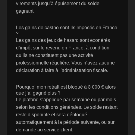
virements jusqu’à épuisement du solde
gagnant.
Les gains de casino sont-ils imposés en France
?
Les gains des jeux de hasard sont exonérés
d’impôt sur le revenu en France, à condition
qu’ils ne constituent pas une activité
professionnelle régulière. Vous n’avez aucune
déclaration à faire à l’administration fiscale.
Pourquoi mon retrait est bloqué à 3 000 € alors
que j’ai gagné plus ?
Le plafond s’applique par semaine ou par mois
selon les conditions générales. Le solde restant
reste disponible et sera débloqué
automatiquement à la période suivante, ou sur
demande au service client.