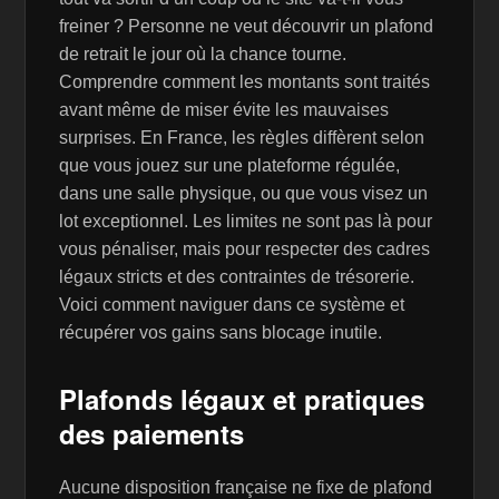
freiner ? Personne ne veut découvrir un plafond
de retrait le jour où la chance tourne.
Comprendre comment les montants sont traités
avant même de miser évite les mauvaises
surprises. En France, les règles diffèrent selon
que vous jouez sur une plateforme régulée,
dans une salle physique, ou que vous visez un
lot exceptionnel. Les limites ne sont pas là pour
vous pénaliser, mais pour respecter des cadres
légaux stricts et des contraintes de trésorerie.
Voici comment naviguer dans ce système et
récupérer vos gains sans blocage inutile.
Plafonds légaux et pratiques
des paiements
Aucune disposition française ne fixe de plafond