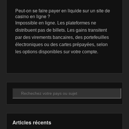
Peut-on se faire payer en liquide sur un site de
casino en ligne ?
Impossible en ligne. Les plateformes ne
distribuent pas de billets. Les gains transitent
par des virements bancaires, des portefeuilles
électroniques ou des cartes prépayées, selon
les options disponibles sur votre compte.
Recherche
Articles récents