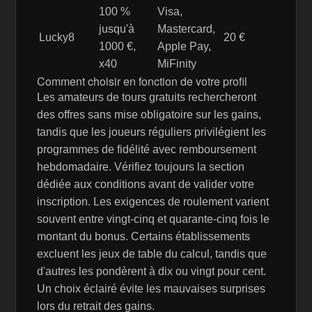
100 %
Visa,
jusqu'à
Mastercard,
Lucky8
20 €
1000 €,
Apple Pay,
x40
MiFinity
Comment choisir en fonction de votre profil
Les amateurs de tours gratuits rechercheront
des offres sans mise obligatoire sur les gains,
tandis que les joueurs réguliers privilégient les
programmes de fidélité avec remboursement
hebdomadaire. Vérifiez toujours la section
dédiée aux conditions avant de valider votre
inscription. Les exigences de roulement varient
souvent entre vingt-cinq et quarante-cinq fois le
montant du bonus. Certains établissements
excluent les jeux de table du calcul, tandis que
d'autres les pondèrent à dix ou vingt pour cent.
Un choix éclairé évite les mauvaises surprises
lors du retrait des gains.