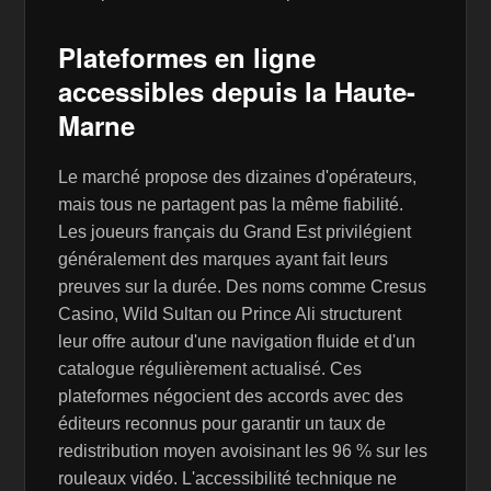
Plateformes en ligne
accessibles depuis la Haute-
Marne
Le marché propose des dizaines d'opérateurs,
mais tous ne partagent pas la même fiabilité.
Les joueurs français du Grand Est privilégient
généralement des marques ayant fait leurs
preuves sur la durée. Des noms comme Cresus
Casino, Wild Sultan ou Prince Ali structurent
leur offre autour d'une navigation fluide et d'un
catalogue régulièrement actualisé. Ces
plateformes négocient des accords avec des
éditeurs reconnus pour garantir un taux de
redistribution moyen avoisinant les 96 % sur les
rouleaux vidéo. L'accessibilité technique ne