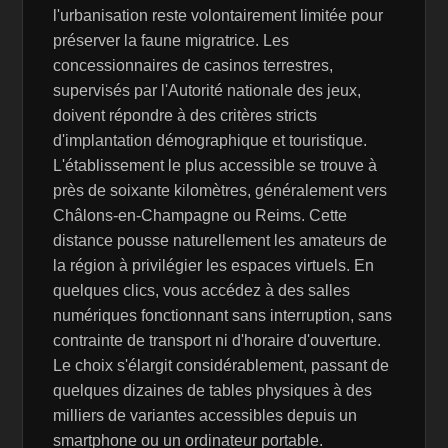
l'urbanisation reste volontairement limitée pour
préserver la faune migratrice. Les
concessionnaires de casinos terrestres,
supervisés par l'Autorité nationale des jeux,
doivent répondre à des critères stricts
d'implantation démographique et touristique.
L'établissement le plus accessible se trouve à
près de soixante kilomètres, généralement vers
Châlons-en-Champagne ou Reims. Cette
distance pousse naturellement les amateurs de
la région à privilégier les espaces virtuels. En
quelques clics, vous accédez à des salles
numériques fonctionnant sans interruption, sans
contrainte de transport ni d'horaire d'ouverture.
Le choix s'élargit considérablement, passant de
quelques dizaines de tables physiques à des
milliers de variantes accessibles depuis un
smartphone ou un ordinateur portable.