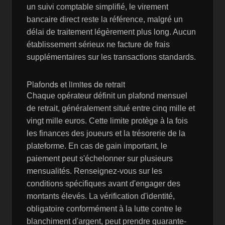
un suivi comptable simplifié, le virement
bancaire direct reste la référence, malgré un
délai de traitement légèrement plus long. Aucun
établissement sérieux ne facture de frais
supplémentaires sur les transactions standards.
Plafonds et limites de retrait
Chaque opérateur définit un plafond mensuel
de retrait, généralement situé entre cinq mille et
vingt mille euros. Cette limite protège à la fois
les finances des joueurs et la trésorerie de la
plateforme. En cas de gain important, le
paiement peut s'échelonner sur plusieurs
mensualités. Renseignez-vous sur les
conditions spécifiques avant d'engager des
montants élevés. La vérification d'identité,
obligatoire conformément à la lutte contre le
blanchiment d'argent, peut prendre quarante-