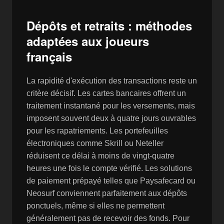
Dépôts et retraits : méthodes
adaptées aux joueurs
français
La rapidité d'exécution des transactions reste un
critère décisif. Les cartes bancaires offrent un
traitement instantané pour les versements, mais
imposent souvent deux à quatre jours ouvrables
pour les rapatriements. Les portefeuilles
électroniques comme Skrill ou Neteller
réduisent ce délai à moins de vingt-quatre
heures une fois le compte vérifié. Les solutions
de paiement prépayé telles que Paysafecard ou
Neosurf conviennent parfaitement aux dépôts
ponctuels, même si elles ne permettent
généralement pas de recevoir des fonds. Pour