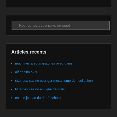
Recherche
Articles récents
machines à sous gratuites avec gains
alf casino avis
site jeux casino étranger mécanisme de fidélisation
liste des casino en ligne francais
casino joa lac du der facebook