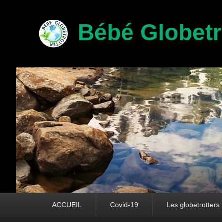
Bébé Globetr
Premier menu
ACCUEIL
Covid-19
Les globetrotters