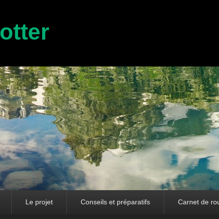
otter
Le projet
Conseils et préparatifs
Carnet de ro