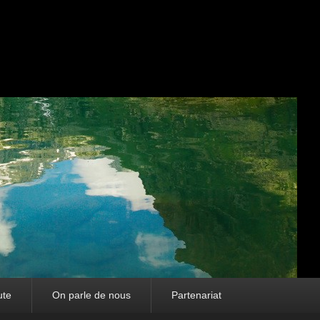
ute
On parle de nous
Partenariat