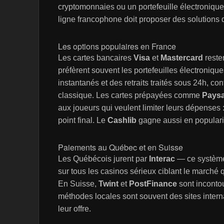
cryptomonnaies ou un portefeuille électronique
ligne francophone doit proposer des solutions 
Les options populaires en France
Les cartes bancaires
Visa
et
Mastercard
resten
préfèrent souvent les portefeuilles électroniqu
instantanés et des retraits traités sous 24h, co
classique. Les cartes prépayées comme
Paysa
aux joueurs qui veulent limiter leurs dépenses
point final. Le
Cashlib
gagne aussi en popularit
Paiements au Québec et en Suisse
Les Québécois jurent par
Interac
— ce système 
sur tous les casinos sérieux ciblant le march
En Suisse,
Twint
et
PostFinance
sont inconto
méthodes locales sont souvent des sites interna
leur offre.