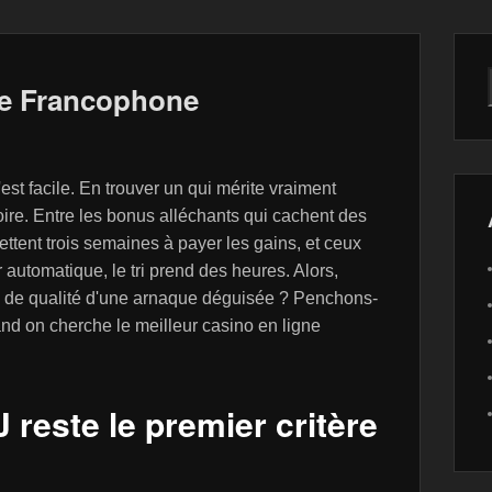
ne Francophone
'est facile. En trouver un qui mérite vraiment
toire. Entre les bonus alléchants qui cachent des
ettent trois semaines à payer les gains, et ceux
 automatique, le tri prend des heures. Alors,
e de qualité d'une arnaque déguisée ? Penchons-
and on cherche le meilleur casino en ligne
 reste le premier critère