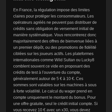
En France, la régulation impose des limites
claires pour protéger les consommateurs. Les
opérateurs agréés ne peuvent pas distribuer de
crédits sans obligation de versement initial de
manière systématique. Vous rencontrerez donc
majoritairement des offres de bienvenue liées à
un premier dépôt, ou des promotions de fidélité
ciblées sur les joueurs actifs. Les plateformes
internationales comme Wild Sultan ou Lucky8
comblent souvent ce vide en proposant des
crédits de test à l'ouverture du compte,
généralement autour de 5 € à 10 €. Ces
sommes sont valables sur les machines à sous
à forte volatilité. Le calcul du wager prend en
compte uniquement le montant du bonus. Pour
une offre gratuite, seul le crédit initial compte. Si
vous recevez 10 € avec un x30, vous devez