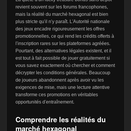
revient souvent sur les forums francophones,
mais la réalité du marché hexagonal est bien
plus stricte qu'il n'y paraît. L'Autorité nationale
des jeux encadre rigoureusement les offres
promotionnelles, ce qui rend les crédits offerts à
l'inscription rares sur les plateformes agréées.
Pourtant, des alternatives légales existent, et il
est tout à fait possible de jouer gratuitement si
vous savez exactement où chercher et comment
décrypter les conditions générales. Beaucoup
de joueurs abandonnent après avoir vu les
exigences de mise, mais une lecture attentive
transforme ces promotions en véritables
opportunités d'entraînement.
Comprendre les réalités du
marché hexagonal