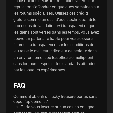
imposent des délais interminables voient leur
réputation s'effondrer en quelques semaines sur
les forums spécialisés. Utilisez ces crédits
gratuits comme un outil d'audit technique. Si le
processus de validation est transparent et que
les gains sont versés dans les temps, vous avez
trouvé un partenaire fiable pour vos sessions
futures. La transparence sur les conditions de
jeu reste le meilleur indicateur de sérieux dans
un environnement où les offres se multiplient
sans toujours respecter les standards attendus
par les joueurs expérimentés.
FAQ
Comment obtenir un lucky treasure bonus sans
depot rapidement ?
Il suffit de vous inscrire sur un casino en ligne