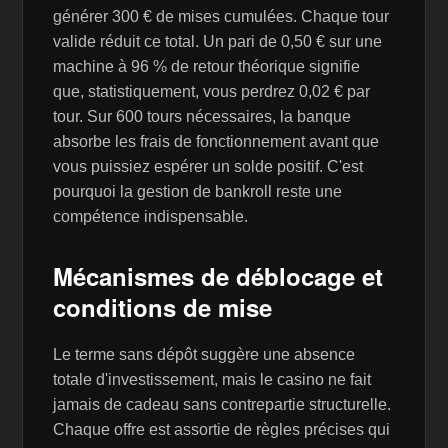
générer 300 € de mises cumulées. Chaque tour
valide réduit ce total. Un pari de 0,50 € sur une
machine à 96 % de retour théorique signifie
que, statistiquement, vous perdrez 0,02 € par
tour. Sur 600 tours nécessaires, la banque
absorbe les frais de fonctionnement avant que
vous puissiez espérer un solde positif. C'est
pourquoi la gestion de bankroll reste une
compétence indispensable.
Mécanismes de déblocage et
conditions de mise
Le terme sans dépôt suggère une absence
totale d'investissement, mais le casino ne fait
jamais de cadeau sans contrepartie structurelle.
Chaque offre est assortie de règles précises qui