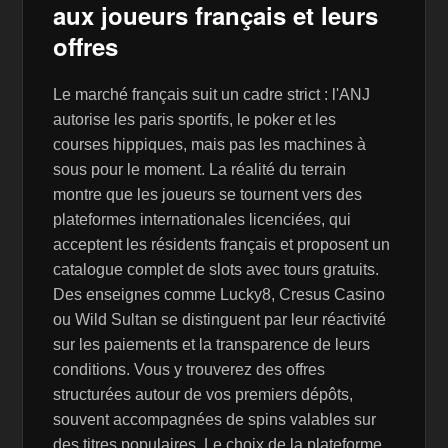
aux joueurs français et leurs
offres
Le marché français suit un cadre strict : l'ANJ
autorise les paris sportifs, le poker et les
courses hippiques, mais pas les machines à
sous pour le moment. La réalité du terrain
montre que les joueurs se tournent vers des
plateformes internationales licenciées, qui
acceptent les résidents français et proposent un
catalogue complet de slots avec tours gratuits.
Des enseignes comme Lucky8, Cresus Casino
ou Wild Sultan se distinguent par leur réactivité
sur les paiements et la transparence de leurs
conditions. Vous y trouverez des offres
structurées autour de vos premiers dépôts,
souvent accompagnées de spins valables sur
des titres populaires. Le choix de la plateforme