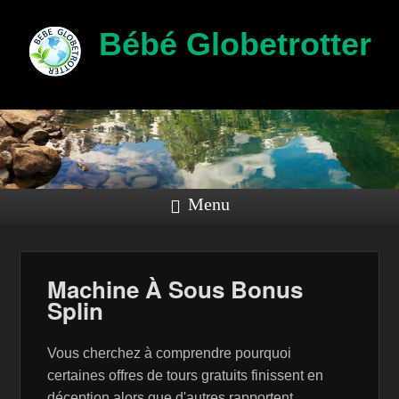
Bébé Globetrotter
Menu
Machine À Sous Bonus
Splin
Vous cherchez à comprendre pourquoi
certaines offres de tours gratuits finissent en
déception alors que d'autres rapportent