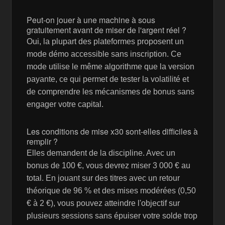
Peut-on jouer à une machine à sous
gratuitement avant de miser de l'argent réel ?
Oui, la plupart des plateformes proposent un
mode démo accessible sans inscription. Ce
mode utilise le même algorithme que la version
payante, ce qui permet de tester la volatilité et
de comprendre les mécanismes de bonus sans
engager votre capital.
Les conditions de mise x30 sont-elles difficiles à
remplir ?
Elles demandent de la discipline. Avec un
bonus de 100 €, vous devrez miser 3 000 € au
total. En jouant sur des titres avec un retour
théorique de 96 % et des mises modérées (0,50
€ à 2 €), vous pouvez atteindre l'objectif sur
plusieurs sessions sans épuiser votre solde trop