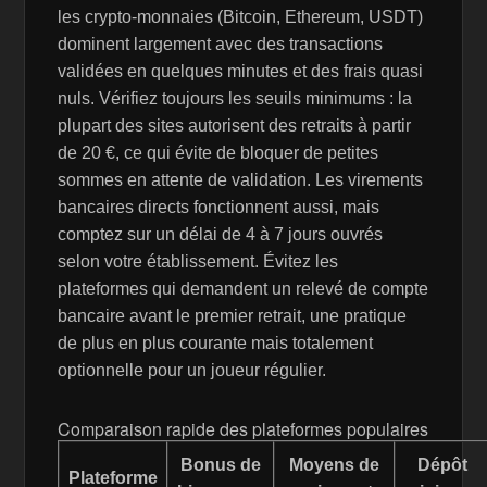
les crypto-monnaies (Bitcoin, Ethereum, USDT)
dominent largement avec des transactions
validées en quelques minutes et des frais quasi
nuls. Vérifiez toujours les seuils minimums : la
plupart des sites autorisent des retraits à partir
de 20 €, ce qui évite de bloquer de petites
sommes en attente de validation. Les virements
bancaires directs fonctionnent aussi, mais
comptez sur un délai de 4 à 7 jours ouvrés
selon votre établissement. Évitez les
plateformes qui demandent un relevé de compte
bancaire avant le premier retrait, une pratique
de plus en plus courante mais totalement
optionnelle pour un joueur régulier.
Comparaison rapide des plateformes populaires
Bonus de
Moyens de
Dépôt
Plateforme