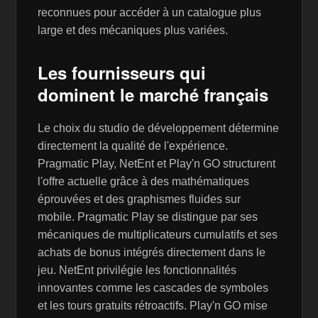
reconnues pour accéder à un catalogue plus
large et des mécaniques plus variées.
Les fournisseurs qui
dominent le marché français
Le choix du studio de développement détermine
directement la qualité de l'expérience.
Pragmatic Play, NetEnt et Play'n GO structurent
l'offre actuelle grâce à des mathématiques
éprouvées et des graphismes fluides sur
mobile. Pragmatic Play se distingue par ses
mécaniques de multiplicateurs cumulatifs et ses
achats de bonus intégrés directement dans le
jeu. NetEnt privilégie les fonctionnalités
innovantes comme les cascades de symboles
et les tours gratuits rétroactifs. Play'n GO mise