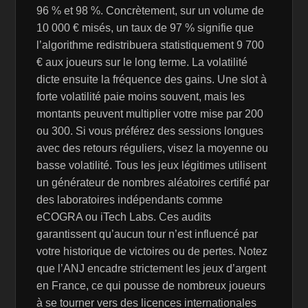
96 % et 98 %. Concrètement, sur un volume de
10 000 € misés, un taux de 97 % signifie que
l’algorithme redistribuera statistiquement 9 700
€ aux joueurs sur le long terme. La volatilité
dicte ensuite la fréquence des gains. Une slot à
forte volatilité paie moins souvent, mais les
montants peuvent multiplier votre mise par 200
ou 300. Si vous préférez des sessions longues
avec des retours réguliers, visez la moyenne ou
basse volatilité. Tous les jeux légitimes utilisent
un générateur de nombres aléatoires certifié par
des laboratoires indépendants comme
eCOGRA ou iTech Labs. Ces audits
garantissent qu’aucun tour n’est influencé par
votre historique de victoires ou de pertes. Notez
que l’ANJ encadre strictement les jeux d’argent
en France, ce qui pousse de nombreux joueurs
à se tourner vers des licences internationales