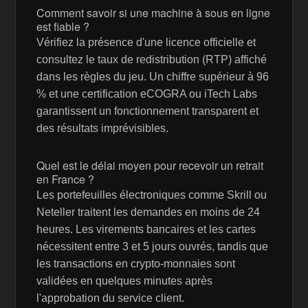
Comment savoir si une machine à sous en ligne
est fiable ?
Vérifiez la présence d'une licence officielle et
consultez le taux de redistribution (RTP) affiché
dans les règles du jeu. Un chiffre supérieur à 96
% et une certification eCOGRA ou iTech Labs
garantissent un fonctionnement transparent et
des résultats imprévisibles.
Quel est le délai moyen pour recevoir un retrait
en France ?
Les portefeuilles électroniques comme Skrill ou
Neteller traitent les demandes en moins de 24
heures. Les virements bancaires et les cartes
nécessitent entre 3 et 5 jours ouvrés, tandis que
les transactions en crypto-monnaies sont
validées en quelques minutes après
l'approbation du service client.