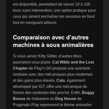
est disponible, permettant de lancer 10 à 100
tours sans intervention, une option pratique pour
ceux qui aiment enchaîner les sessions en fond
tout en naviguant ailleurs.
Comparaison avec d'autres
machines à sous animalières
Si vous aimez Kitty Glitter, d'autres titres
pourraient vous plaire.
Cat Wilde and the Lost
Chapter
de Play'n GO propose une aventure
similaire avec des mécaniques plus modernes
et des gains plus élevés.
Cats
, également
développé par IGT, offre une mécanique de
fission des symboles très proche. Enfin,
Buggy
Bonus
de Habanero ou
Dog House
de
Pragmatic Play reprennent le thème animalier