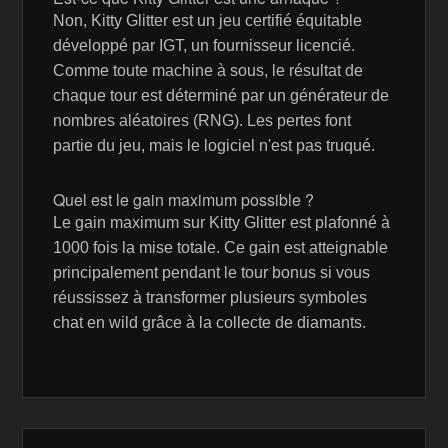
Non, Kitty Glitter est un jeu certifié équitable
développé par IGT, un fournisseur licencié.
Comme toute machine à sous, le résultat de
chaque tour est déterminé par un générateur de
nombres aléatoires (RNG). Les pertes font
partie du jeu, mais le logiciel n'est pas truqué.
Quel est le gain maximum possible ?
Le gain maximum sur Kitty Glitter est plafonné à
1000 fois la mise totale. Ce gain est atteignable
principalement pendant le tour bonus si vous
réussissez à transformer plusieurs symboles
chat en wild grâce à la collecte de diamants.