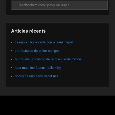
Recherche
Articles récents
casino en ligne code bonus sans dépôt
site français de poker en ligne
ou trouver un casino de jeux en ile de france
jeux machine à sous hello kitty
bonus casino sans depot rizz