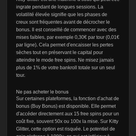
ingrate pendant de longues sessions. La
volatilité élevée signifie que les phases de
creux sont fréquentes avant de décrocher le
bonus. Il est conseillé de commencer avec des
mises faibles, par exemple 0,30€ par tour (0,01€
par ligne). Cela permet d'encaisser les pertes
sèches tout en préservant le capital pour
atteindre le mode free spins. Ne misez jamais
plus de 1% de votre bankroll totale sur un seul
tour.
Ne pas acheter le bonus
Sur certaines plateformes, la fonction d'achat de
bonus (Buy Bonus) est disponible. Elle permet
d'accéder directement aux 15 free spins pour un
coût fixe, souvent 50x ou 100x la mise. Sur Kitty
Glitter, cette option est risquée. Le potentiel de