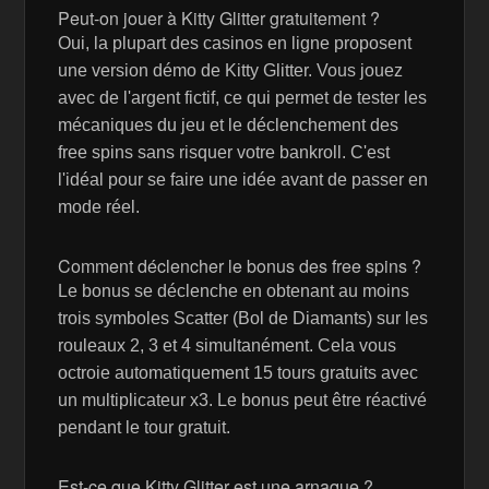
Peut-on jouer à Kitty Glitter gratuitement ?
Oui, la plupart des casinos en ligne proposent
une version démo de Kitty Glitter. Vous jouez
avec de l'argent fictif, ce qui permet de tester les
mécaniques du jeu et le déclenchement des
free spins sans risquer votre bankroll. C'est
l'idéal pour se faire une idée avant de passer en
mode réel.
Comment déclencher le bonus des free spins ?
Le bonus se déclenche en obtenant au moins
trois symboles Scatter (Bol de Diamants) sur les
rouleaux 2, 3 et 4 simultanément. Cela vous
octroie automatiquement 15 tours gratuits avec
un multiplicateur x3. Le bonus peut être réactivé
pendant le tour gratuit.
Est-ce que Kitty Glitter est une arnaque ?