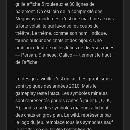
grille affiche 5 rouleaux et 30 lignes de
paiement. On est loin de la complexité des
Megaways modernes, c'est une machine à sous
à forte volatilité qui favorise les coups de
théâtre. Le thème, comme son nom l'indique,
tourne autour des chats et des bijoux. Une
ambiance feutrée où les félins de diverses races
— Persan, Siamese, Calico — tiennent le haut
de l'affiche.
Le design a vieilli, c'est un fait. Les graphismes
sont typiques des années 2010. Mais le
gameplay reste intact. Les symboles mineurs
sont représentés par les cartes à jouer (J, Q, K,
A), tandis que les symboles majeurs affichent
des chats en gros plan. Le wild, représenté par
le logo du jeu, remplace tous les symboles sauf
le scatter, ce qui facilite l'obtention de