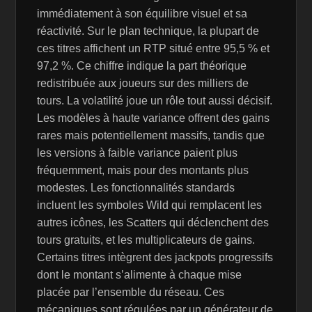
immédiatement à son équilibre visuel et sa
réactivité. Sur le plan technique, la plupart de
ces titres affichent un RTP situé entre 95,5 % et
97,2 %. Ce chiffre indique la part théorique
redistribuée aux joueurs sur des milliers de
tours. La volatilité joue un rôle tout aussi décisif.
Les modèles à haute variance offrent des gains
rares mais potentiellement massifs, tandis que
les versions à faible variance paient plus
fréquemment, mais pour des montants plus
modestes. Les fonctionnalités standards
incluent les symboles Wild qui remplacent les
autres icônes, les Scatters qui déclenchent des
tours gratuits, et les multiplicateurs de gains.
Certains titres intègrent des jackpots progressifs
dont le montant s’alimente à chaque mise
placée par l’ensemble du réseau. Ces
mécaniques sont régulées par un générateur de