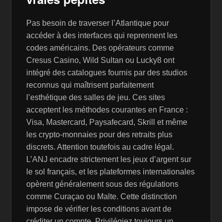
Pas besoin de traverser l’Atlantique pour
accéder à des interfaces qui reprennent les
codes américains. Des opérateurs comme
Cresus Casino, Wild Sultan ou Lucky8 ont
intégré des catalogues fournis par des studios
reconnus qui maîtrisent parfaitement
l’esthétique des salles de jeu. Ces sites
acceptent les méthodes courantes en France :
Visa, Mastercard, Paysafecard, Skrill et même
les crypto-monnaies pour des retraits plus
discrets. Attention toutefois au cadre légal.
L’ANJ encadre strictement les jeux d’argent sur
le sol français, et les plateformes internationales
opèrent généralement sous des régulations
comme Curaçao ou Malte. Cette distinction
impose de vérifier les conditions avant de
créditer un compte. Privilégiez toujours un