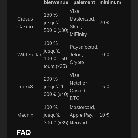
bienvenue
paiement
minimum
Visa,
150 %
Cresus
Mastercard,
jusqu’à
20 €
Casino
Skrill,
500 € (x30)
MiFinity
100 %
Paysafecard,
jusqu’à
Wild Sultan
Jeton,
10 €
100 € + 50
Crypto
tours (x35)
Visa,
200 %
Neteller,
Lucky8
jusqu’à 1
15 €
Cashlib,
000 € (x40)
BTC
100 %
Mastercard,
Madnix
jusqu’à
Apple Pay,
10 €
300 € (x35)
Neosurf
FAQ