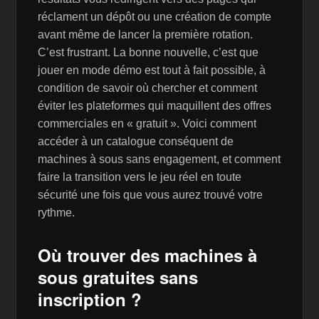
réclament un dépôt ou une création de compte
avant même de lancer la première rotation.
C’est frustrant. La bonne nouvelle, c’est que
jouer en mode démo est tout à fait possible, à
condition de savoir où chercher et comment
éviter les plateformes qui maquillent des offres
commerciales en « gratuit ». Voici comment
accéder à un catalogue conséquent de
machines à sous sans engagement, et comment
faire la transition vers le jeu réel en toute
sécurité une fois que vous aurez trouvé votre
rythme.
Où trouver des machines à
sous gratuites sans
inscription ?