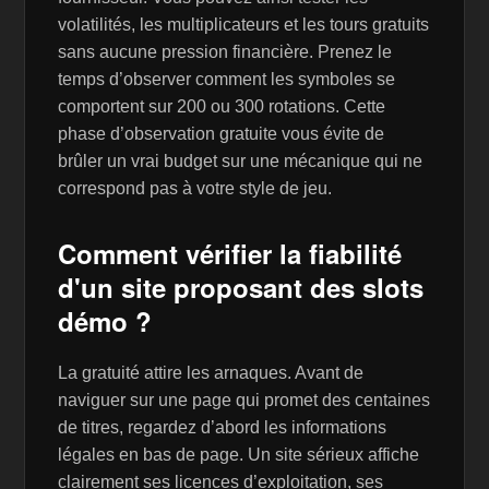
volatilités, les multiplicateurs et les tours gratuits
sans aucune pression financière. Prenez le
temps d’observer comment les symboles se
comportent sur 200 ou 300 rotations. Cette
phase d’observation gratuite vous évite de
brûler un vrai budget sur une mécanique qui ne
correspond pas à votre style de jeu.
Comment vérifier la fiabilité
d'un site proposant des slots
démo ?
La gratuité attire les arnaques. Avant de
naviguer sur une page qui promet des centaines
de titres, regardez d’abord les informations
légales en bas de page. Un site sérieux affiche
clairement ses licences d’exploitation, ses