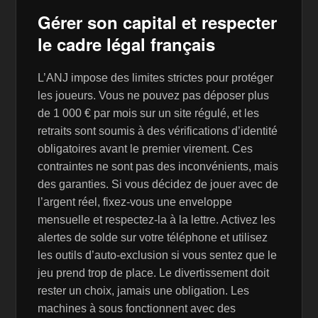
Gérer son capital et respecter
le cadre légal français
L’ANJ impose des limites strictes pour protéger
les joueurs. Vous ne pouvez pas déposer plus
de 1 000 € par mois sur un site régulé, et les
retraits sont soumis à des vérifications d’identité
obligatoires avant le premier virement. Ces
contraintes ne sont pas des inconvénients, mais
des garanties. Si vous décidez de jouer avec de
l’argent réel, fixez-vous une enveloppe
mensuelle et respectez-la à la lettre. Activez les
alertes de solde sur votre téléphone et utilisez
les outils d’auto-exclusion si vous sentez que le
jeu prend trop de place. Le divertissement doit
rester un choix, jamais une obligation. Les
machines à sous fonctionnent avec des