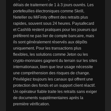
délais de traitement de 1 à 3 jours ouvrés. Les
portefeuilles électroniques comme Skrill,
Neteller ou MiFinity offrent des retraits plus
rapides, souvent sous 24 heures. Paysafecard
et Cashlib restent pratiques pour les joueurs qui
préfèrent ne pas lier de compte bancaire, mais
ils sont généralement réservés aux dépôts
uniquement. Pour les transactions plus
flexibles, les solutions comme Jeton ou les
crypto-monnaies gagnent du terrain sur les sites
internationaux, bien que leur usage nécessite
une compréhension des risques de change.
Privilégiez toujours les canaux qui offrent une
protection des fonds et un support client réactif.
Un opérateur fiable traite les retraits sans exiger
de documents supplémentaires après la
première vérification.