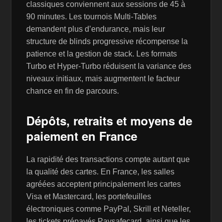
classiques conviennent aux sessions de 45 à
90 minutes. Les tournois Multi-Tables
demandent plus d’endurance, mais leur
structure de blinds progressive récompense la
patience et la gestion de stack. Les formats
Turbo et Hyper-Turbo réduisent la variance des
niveaux initiaux, mais augmentent le facteur
chance en fin de parcours.
Dépôts, retraits et moyens de
paiement en France
La rapidité des transactions compte autant que
la qualité des cartes. En France, les salles
agréées acceptent principalement les cartes
Visa et Mastercard, les portefeuilles
électroniques comme PayPal, Skrill et Neteller,
les tickets prépayés Paysafecard, ainsi que les