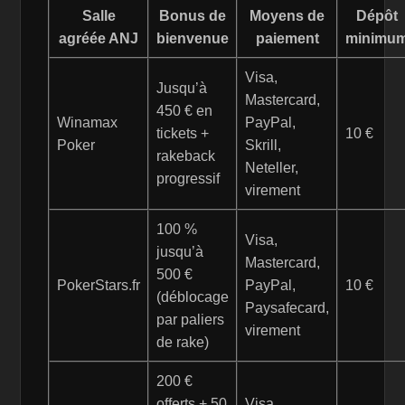
Salle
Bonus de
Moyens de
Dépôt
agréée ANJ
bienvenue
paiement
minimu
Visa,
Jusqu’à
Mastercard,
450 € en
Winamax
PayPal,
tickets +
10 €
Poker
Skrill,
rakeback
Neteller,
progressif
virement
100 %
Visa,
jusqu’à
Mastercard,
500 €
PokerStars.fr
PayPal,
10 €
(déblocage
Paysafecard,
par paliers
virement
de rake)
200 €
offerts + 50
Visa,