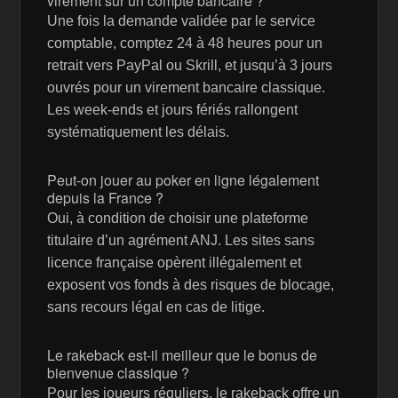
virement sur un compte bancaire ?
Une fois la demande validée par le service
comptable, comptez 24 à 48 heures pour un
retrait vers PayPal ou Skrill, et jusqu’à 3 jours
ouvrés pour un virement bancaire classique.
Les week-ends et jours fériés rallongent
systématiquement les délais.
Peut-on jouer au poker en ligne légalement
depuis la France ?
Oui, à condition de choisir une plateforme
titulaire d’un agrément ANJ. Les sites sans
licence française opèrent illégalement et
exposent vos fonds à des risques de blocage,
sans recours légal en cas de litige.
Le rakeback est-il meilleur que le bonus de
bienvenue classique ?
Pour les joueurs réguliers, le rakeback offre un