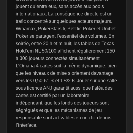
jouent qu’entre eux, sans accès aux pools
internationaux. La conséquence directe est un
trafic concentré sur quelques acteurs majeurs.
Winamax, PokerStars.fr, Betclic Poker et Unibet
Poker se partagent l’essentiel des volumes. En
soirée, entre 20 h et minuit, les tables de Texas
Hold’em NL 50/100 affichent régulièrement 150
à 300 joueurs connectés simultanément.
L’Omaha 4 cartes suit la même dynamique, bien
que les niveaux de mise s’orientent davantage
vers les 0,50 €/1 € et 1 €/2 €. Jouer sur une salle
sous licence ANJ garantit aussi que l’aléa des
cartes est certifié par un laboratoire
indépendant, que les fonds des joueurs sont
ségrégués et que les mécanismes de jeu
responsable sont activables en un clic depuis
l’interface.