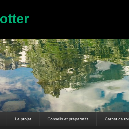
otter
Le projet
Conseils et préparatifs
Carnet de ro