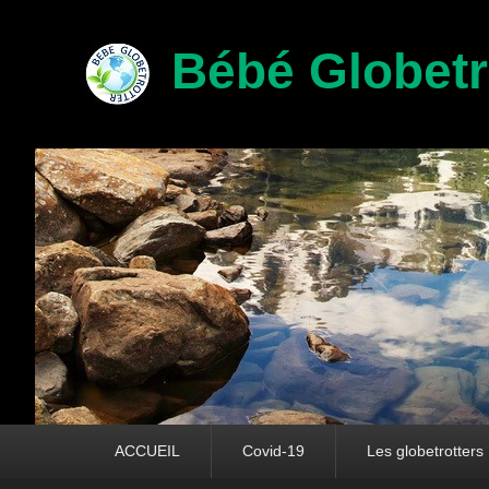
Bébé Globetr
Premier menu
ACCUEIL
Covid-19
Les globetrotters