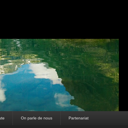
ute
On parle de nous
Partenariat