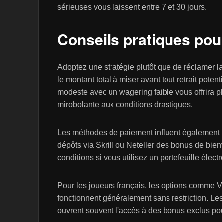
sérieuses vous laissent entre 7 et 30 jours.
Conseils pratiques po
Adoptez une stratégie plutôt que de réclamer 
le montant total à miser avant tout retrait potent
modeste avec un wagering faible vous offrira 
mirobolante aux conditions drastiques.
Les méthodes de paiement influent également sur
dépôts via Skrill ou Neteller des bonus de bien
conditions si vous utilisez un portefeuille élect
Pour les joueurs français, les options comme 
fonctionnent généralement sans restriction. L
ouvrent souvent l'accès à des bonus exclus po