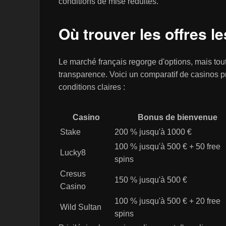
conditions de mise réduites.
Où trouver les offres l
Le marché français regorge d'options, mais tou
transparence. Voici un comparatif de casinos 
conditions claires :
Casino
Bonus de bienvenue
Stake
200 % jusqu'à 1000 €
100 % jusqu'à 500 € + 50 free
Lucky8
spins
Cresus
150 % jusqu'à 500 €
Casino
100 % jusqu'à 500 € + 20 free
Wild Sultan
spins