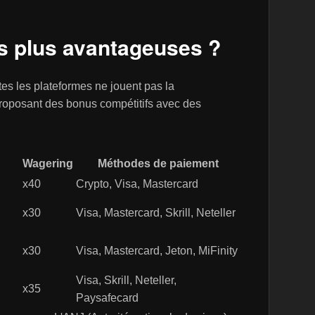
es plus avantageuses ?
tes les plateformes ne jouent pas la
proposant des bonus compétitifs avec des
Wagering
Méthodes de paiement
x40
Crypto, Visa, Mastercard
x30
Visa, Mastercard, Skrill, Neteller
x30
Visa, Mastercard, Jeton, MiFinity
Visa, Skrill, Neteller,
x35
Paysafecard