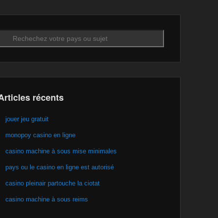
Recherche
Articles récents
jouer jeu gratuit
monopoy casino en ligne
casino machine à sous mise minimales
pays ou le casino en ligne est autorisé
casino pleinair partouche la ciotat
casino machine à sous reims