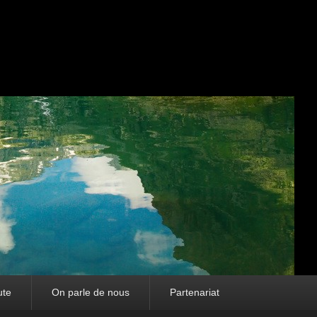
ute
On parle de nous
Partenariat