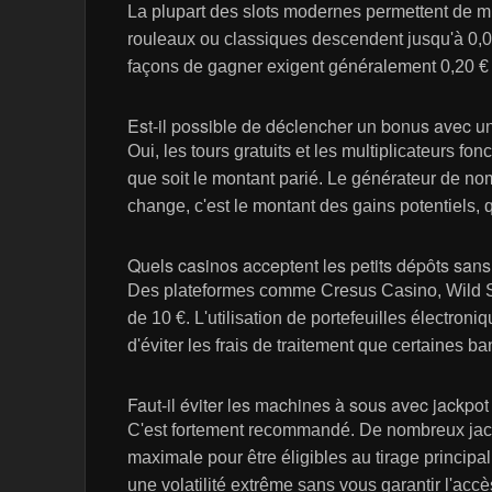
La plupart des slots modernes permettent de mis
rouleaux ou classiques descendent jusqu'à 0,01 
façons de gagner exigent généralement 0,20 € 
Est-il possible de déclencher un bonus avec un
Oui, les tours gratuits et les multiplicateurs 
que soit le montant parié. Le générateur de nom
change, c'est le montant des gains potentiels, 
Quels casinos acceptent les petits dépôts sans
Des plateformes comme Cresus Casino, Wild Su
de 10 €. L'utilisation de portefeuilles électr
d'éviter les frais de traitement que certaines b
Faut-il éviter les machines à sous avec jackpo
C'est fortement recommandé. De nombreux jack
maximale pour être éligibles au tirage principa
une volatilité extrême sans vous garantir l'accès 