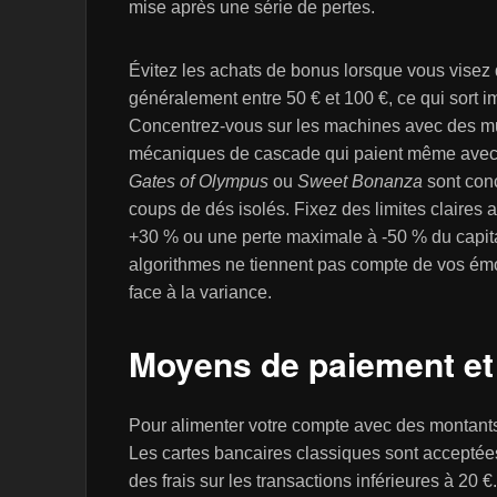
mise après une série de pertes.
Évitez les achats de bonus lorsque vous visez 
généralement entre 50 € et 100 €, ce qui sort 
Concentrez-vous sur les machines avec des mul
mécaniques de cascade qui paient même avec
Gates of Olympus
ou
Sweet Bonanza
sont conç
coups de dés isolés. Fixez des limites claires a
+30 % ou une perte maximale à -50 % du capita
algorithmes ne tiennent pas compte de vos émoti
face à la variance.
Moyens de paiement et 
Pour alimenter votre compte avec des montants r
Les cartes bancaires classiques sont acceptées
des frais sur les transactions inférieures à 20 