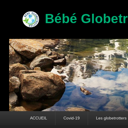
Bébé Globetr
Premier menu
ACCUEIL
Covid-19
Les globetrotters