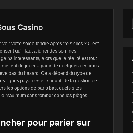
Sous Casino
voir votre solde fondre après trois clics ? C'est
nsent qu'il faut aligner des sommes
ins intéressants, alors que la réalité est tout
rmettent de jouer à partir de quelques centimes
elève pas du hasard. Cela dépend du type de
des lignes payantes et, surtout, de la gestion de
ns les options de paris bas, quels sites
r le maximum sans tomber dans les pièges
lancher pour parier sur