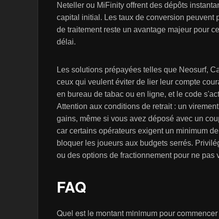
Neteller ou MiFinity offrent des dépôts instanta
capital initial. Les taux de conversion peuvent p
de traitement reste un avantage majeur pour c
délai.
Les solutions prépayées telles que Neosurf, C
ceux qui veulent éviter de lier leur compte cou
en bureau de tabac ou en ligne, et le code s'ac
Attention aux conditions de retrait : un viremen
gains, même si vous avez déposé avec un coupon.
car certains opérateurs exigent un minimum de 
bloquer les joueurs aux budgets serrés. Privilé
ou des options de fractionnement pour ne pas v
FAQ
Quel est le montant minimum pour commencer 