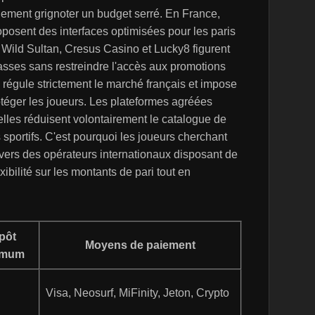
pidement grignoter un budget serré. En France,
oposent des interfaces optimisées pour les paris
. Wild Sultan, Cresus Casino et Lucky8 figurent
basses sans restreindre l'accès aux promotions
) régule strictement le marché français et impose
otéger les joueurs. Les plateformes agréées
lles réduisent volontairement le catalogue de
 sportifs. C'est pourquoi les joueurs cherchant
vers des opérateurs internationaux disposant de
xibilité sur les montants de pari tout en
pôt
Moyens de paiement
imum
Visa, Neosurf, MiFinity, Jeton, Crypto