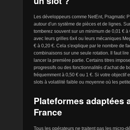
un slot ?
Les développeurs comme NetEnt, Pragmatic Pla
autour d'un système de pièces et de lignes. Su
tomberez souvent sur un minimum de 0,01 € à 0,
avec leurs grilles 6x4 ou leurs mécaniques Me
€ à 0,20 €. Cela s'explique par le nombre de f
combinaisons sur une seule rotation. Il faut lir
lancer la première partie. Certains titres impos
progressifs ou des fonctionnalités d'achat de b
fréquemment à 0,50 € ou 1 €. Si votre objectif e
slots à volatilité faible ou moyenne où les peti
Plateformes adaptées a
France
Tous les opérateurs ne traitent pas les micro-