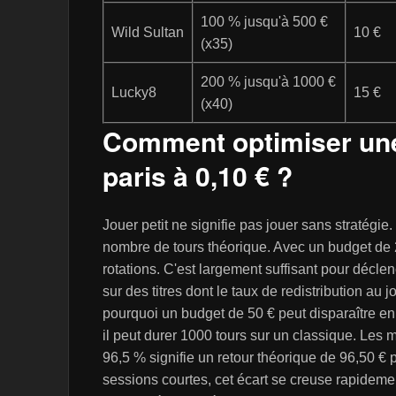
100 % jusqu'à 500 €
Wild Sultan
10 €
(x35)
200 % jusqu'à 1000 €
Lucky8
15 €
(x40)
Comment optimiser une
paris à 0,10 € ?
Jouer petit ne signifie pas jouer sans stratégie
nombre de tours théorique. Avec un budget de 
rotations. C'est largement suffisant pour déclen
sur des titres dont le taux de redistribution a
pourquoi un budget de 50 € peut disparaître e
il peut durer 1000 tours sur un classique. Le
96,5 % signifie un retour théorique de 96,50 € 
sessions courtes, cet écart se creuse rapidemen