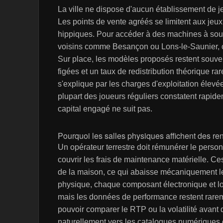
La ville ne dispose d'aucun établissement de 
Les points de vente agréés se limitent aux jeux 
hippiques. Pour accéder à des machines à sous t
voisins comme Besançon ou Lons-le-Saunier, ce
Sur place, les modèles proposés restent souve
figées et un taux de redistribution théorique r
s'explique par les charges d'exploitation élevée
plupart des joueurs réguliers constatent rapidem
capital engagé ne suit pas.
Pourquoi les salles physiques affichent des re
Un opérateur terrestre doit rémunérer le personn
couvrir les frais de maintenance matérielle. Ce
de la maison, ce qui abaisse mécaniquement le
physique, chaque composant électronique et logi
mais les données de performance restent rarem
pouvoir comparer le RTP ou la volatilité avant 
naturellement vers les catalogues numériques 