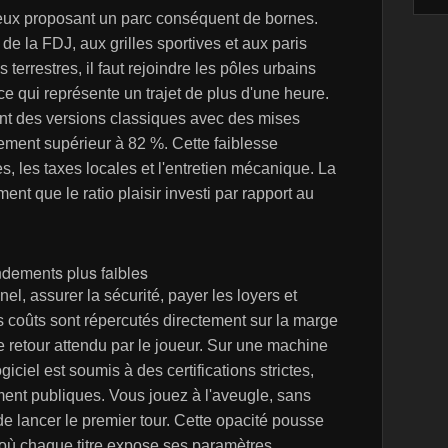
jeux proposant un parc conséquent de bornes.
de la FDJ, aux grilles sportives et aux paris
errestres, il faut rejoindre les pôles urbains
 qui représente un trajet de plus d'une heure.
nt des versions classiques avec des mises
arement supérieur à 82 %. Cette faiblesse
s, les taxes locales et l'entretien mécanique. La
ent que le ratio plaisir investi par rapport au
ndements plus faibles
el, assurer la sécurité, payer les loyers et
s coûts sont répercutés directement sur la marge
 retour attendu par le joueur. Sur une machine
ciel est soumis à des certifications strictes,
ent publiques. Vous jouez à l'aveugle, sans
de lancer le premier tour. Cette opacité pousse
où chaque titre expose ses paramètres