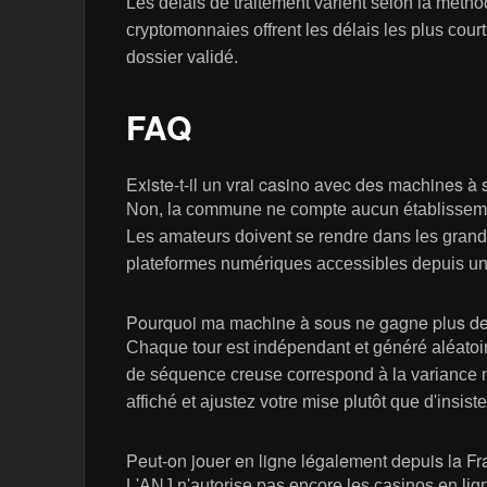
Les délais de traitement varient selon la méthod
cryptomonnaies offrent les délais les plus court
dossier validé.
FAQ
Existe-t-il un vrai casino avec des machines à 
Non, la commune ne compte aucun établisseme
Les amateurs doivent se rendre dans les grande
plateformes numériques accessibles depuis un
Pourquoi ma machine à sous ne gagne plus de
Chaque tour est indépendant et généré aléatoi
de séquence creuse correspond à la variance natu
affiché et ajustez votre mise plutôt que d'insis
Peut-on jouer en ligne légalement depuis la Fr
L'ANJ n'autorise pas encore les casinos en ligne 