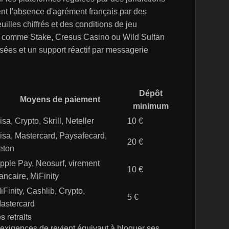
t l'absence d'agrément français par des
uilles chiffrés et des conditions de jeu
s comme Stake, Cresus Casino ou Wild Sultan
isées et un support réactif par messagerie
Dépôt
Moyens de paiement
minimum
isa, Crypto, Skrill, Neteller
10 €
isa, Mastercard, Paysafecard,
20 €
eton
pple Pay, Neosurf, virement
10 €
ancaire, MiFinity
iFinity, Cashlib, Crypto,
5 €
astercard
 retraits
s exigences de revient équivaut à bloquer ses