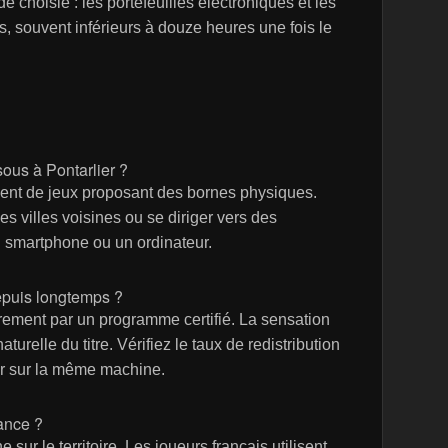
e choisie : les portefeuilles électroniques et les
s, souvent inférieurs à douze heures une fois le
sous à Pontarlier ?
nt de jeux proposant des bornes physiques.
s villes voisines ou se diriger vers des
 smartphone ou un ordinateur.
puis longtemps ?
rement par un programme certifié. La sensation
relle du titre. Vérifiez le taux de redistribution
ter sur la même machine.
ance ?
sur le territoire. Les joueurs français utilisent