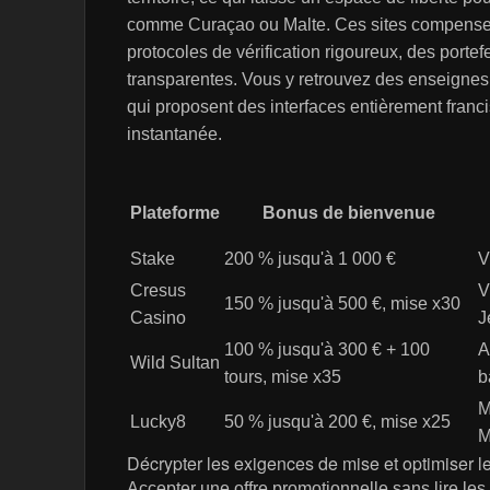
comme Curaçao ou Malte. Ces sites compensen
protocoles de vérification rigoureux, des portefe
transparentes. Vous y retrouvez des enseigne
qui proposent des interfaces entièrement franc
instantanée.
Plateforme
Bonus de bienvenue
Stake
200 % jusqu'à 1 000 €
V
Cresus
V
150 % jusqu'à 500 €, mise x30
Casino
J
100 % jusqu'à 300 € + 100
A
Wild Sultan
tours, mise x35
b
M
Lucky8
50 % jusqu'à 200 €, mise x25
M
Décrypter les exigences de mise et optimiser les
Accepter une offre promotionnelle sans lire le