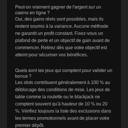
Peut-on vraiment gagner de l'argent sur un
casino en ligne ?
Oui, des gains réels sont possibles, mais ils
restent soumis à la variance. Aucune méthode
ne garantit un profit constant. Fixez-vous un
plafond de perte et un objectif de gain avant de
commencer. Retirez dès que votre objectif est
atteint pour sécuriser vos bénéfices.
Quels sont les jeux qui comptent pour valider un
bonus ?
Les slots contribuent généralement à 100 % au
déblocage des conditions de mise. Les jeux de
table comme la roulette ou le blackjack ne
comptent souvent qu'à hauteur de 10 % ou 20
%. Vérifiez toujours la liste des exclusions dans
les termes promotionnels avant de placer votre
premier dépôt.