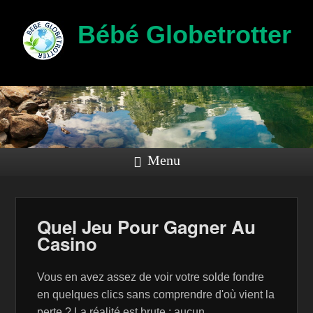
Bébé Globetrotter
Menu
Quel Jeu Pour Gagner Au
Casino
Vous en avez assez de voir votre solde fondre
en quelques clics sans comprendre d'où vient la
perte ? La réalité est brute : aucun