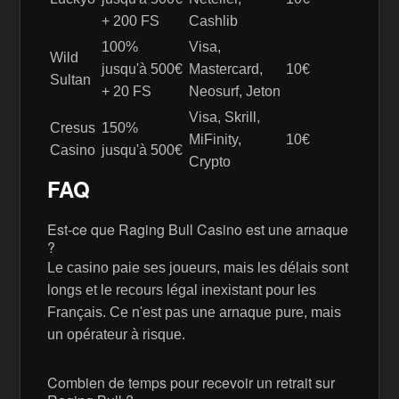
+ 200 FS
Cashlib
100%
Visa,
Wild
jusqu'à 500€
Mastercard,
10€
Sultan
+ 20 FS
Neosurf, Jeton
Visa, Skrill,
Cresus
150%
MiFinity,
10€
Casino
jusqu'à 500€
Crypto
FAQ
Est-ce que Raging Bull Casino est une arnaque
?
Le casino paie ses joueurs, mais les délais sont
longs et le recours légal inexistant pour les
Français. Ce n'est pas une arnaque pure, mais
un opérateur à risque.
Combien de temps pour recevoir un retrait sur