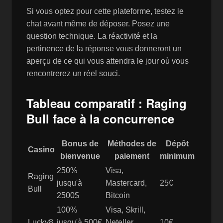
Si vous optez pour cette plateforme, testez le
chat avant même de déposer. Posez une
question technique. La réactivité et la
pertinence de la réponse vous donneront un
aperçu de ce qui vous attendra le jour où vous
rencontrerez un réel souci.
Tableau comparatif : Raging
Bull face à la concurrence
Bonus de
Méthodes de
Dépôt
Casino
bienvenue
paiement
minimum
250%
Visa,
Raging
jusqu'à
Mastercard,
25€
Bull
2500$
Bitcoin
100%
Visa, Skrill,
Lucky8
jusqu'à 500€
Neteller,
10€