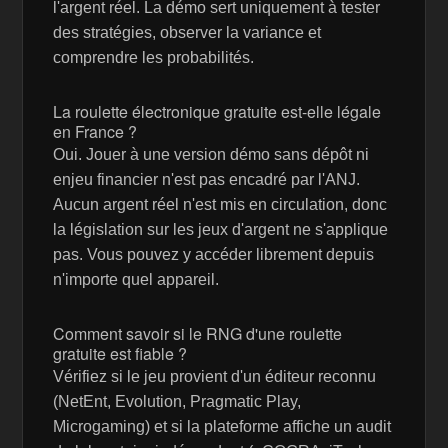
l'argent réel. La démo sert uniquement à tester
des stratégies, observer la variance et
comprendre les probabilités.
La roulette électronique gratuite est-elle légale
en France ?
Oui. Jouer à une version démo sans dépôt ni
enjeu financier n'est pas encadré par l'ANJ.
Aucun argent réel n'est mis en circulation, donc
la législation sur les jeux d'argent ne s'applique
pas. Vous pouvez y accéder librement depuis
n'importe quel appareil.
Comment savoir si le RNG d'une roulette
gratuite est fiable ?
Vérifiez si le jeu provient d'un éditeur reconnu
(NetEnt, Evolution, Pragmatic Play,
Microgaming) et si la plateforme affiche un audit