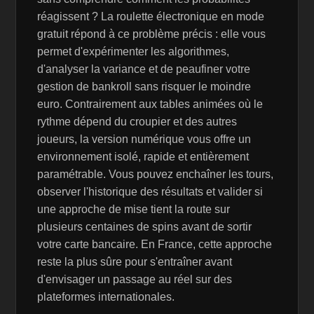
réagissent ? La roulette électronique en mode
gratuit répond à ce problème précis : elle vous
permet d'expérimenter les algorithmes,
d'analyser la variance et de peaufiner votre
gestion de bankroll sans risquer le moindre
euro. Contrairement aux tables animées où le
rythme dépend du croupier et des autres
joueurs, la version numérique vous offre un
environnement isolé, rapide et entièrement
paramétrable. Vous pouvez enchaîner les tours,
observer l'historique des résultats et valider si
une approche de mise tient la route sur
plusieurs centaines de spins avant de sortir
votre carte bancaire. En France, cette approche
reste la plus sûre pour s'entraîner avant
d'envisager un passage au réel sur des
plateformes internationales.