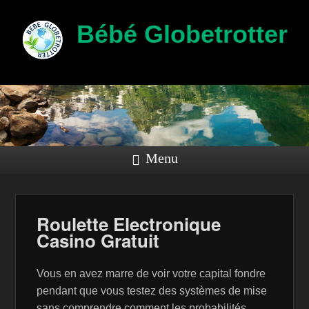
Bébé Globetrotter
Menu
Roulette Electronique
Casino Gratuit
Vous en avez marre de voir votre capital fondre
pendant que vous testez des systèmes de mise
sans comprendre comment les probabilités