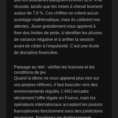
réussite, tandis que les mises à cheval tournent
autour de 7,9 %. Ces chiffres ne créent aucun
avantage mathématique, mais ils calibrent vos
attentes. Jouer gratuitement vous apprend à
fixer des limites de perte, à identifier les phases
de variance négative et à arrêter la session
avant de céder à l'impulsivité. C'est une école
de discipline financière.
Passage au réel : vérifier les licences et les
conditions de jeu
Quand la démo ne vous apprend plus rien sur
vos propres réflexes, il faut basculer vers des
environnements régulés. L'ANJ encadre
strictement l'offre légale en France, mais les
opérateurs internationaux acceptant les joueurs
francophones fonctionnent sous des juridictions
reconnues. Privilégiez les établissements