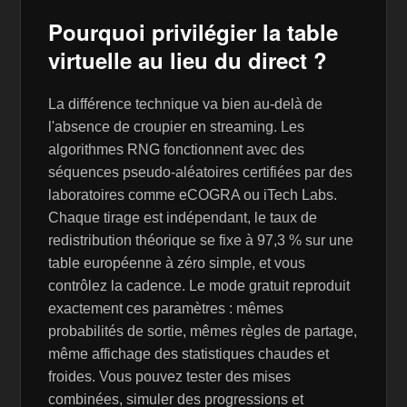
Pourquoi privilégier la table
virtuelle au lieu du direct ?
La différence technique va bien au-delà de
l'absence de croupier en streaming. Les
algorithmes RNG fonctionnent avec des
séquences pseudo-aléatoires certifiées par des
laboratoires comme eCOGRA ou iTech Labs.
Chaque tirage est indépendant, le taux de
redistribution théorique se fixe à 97,3 % sur une
table européenne à zéro simple, et vous
contrôlez la cadence. Le mode gratuit reproduit
exactement ces paramètres : mêmes
probabilités de sortie, mêmes règles de partage,
même affichage des statistiques chaudes et
froides. Vous pouvez tester des mises
combinées, simuler des progressions et